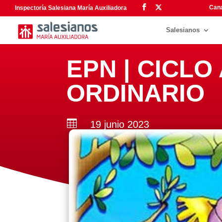
Cana
Inspectoría Salesiana María Auxiliadora
Salesianos
EPN | CICLO
ORDINARIO

19 junio 2023