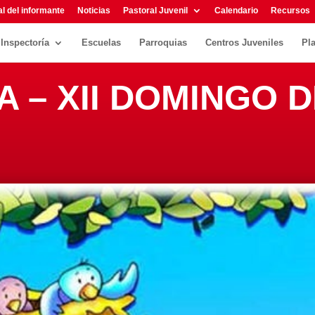
l del informante
Noticias
Pastoral Juvenil
Calendario
Recursos
Inspectoría
Escuelas
Parroquias
Centros Juveniles
Pl
 A – XII DOMINGO 