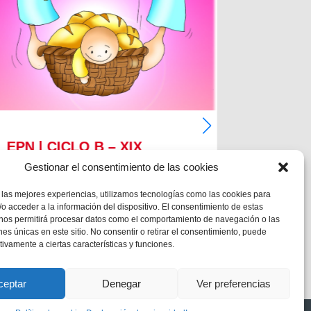
EPN | CICLO B – XIX
EPN | 
DOMINGO DE TIEMPO
DOMIN
Gestionar el consentimiento de las cookies
ORDINARIO
ORDIN
 las mejores experiencias, utilizamos tecnologías como las cookies para
o acceder a la información del dispositivo. El consentimiento de estas
MC 1,12-15
MC 1,12-1
 nos permitirá procesar datos como el comportamiento de navegación o las
ones únicas en este sitio. No consentir o retirar el consentimiento, puede
tivamente a ciertas características y funciones.
ceptar
Denegar
Ver preferencias