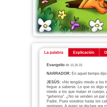
La palabra
Explicación
O
Evangelio
Mt 10,26-33
NARRADOR:
En aquel tiempo dijo
JESÚS:
«No tengáis miedo a los h
llegue a saberse. Lo que os digo e
miedo a los que matan el cuerpo, 
“gehenna”. ¿No se venden un par de
Padre. Pues vosotros hasta los ca
gorriones. A quien se declare por 