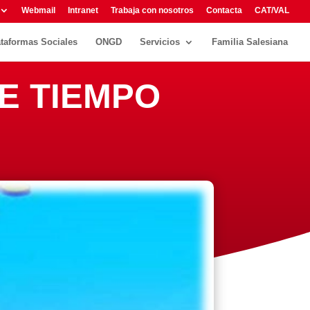
Webmail
Intranet
Trabaja con nosotros
Contacta
CAT/VAL
ataformas Sociales
ONGD
Servicios
Familia Salesiana
DE TIEMPO