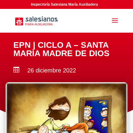
Inspectoría Salesiana María Auxiliadora
EPN | CICLO A – SANTA
MARÍA MADRE DE DIOS

26 diciembre 2022