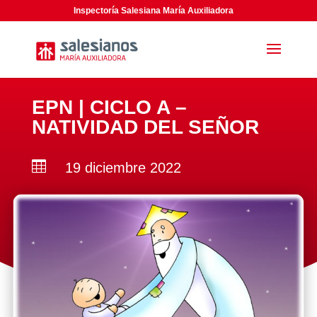
Inspectoría Salesiana María Auxiliadora
EPN | CICLO A –
NATIVIDAD DEL SEÑOR

19 diciembre 2022