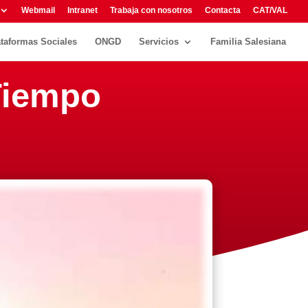
Webmail
Intranet
Trabaja con nosotros
Contacta
CAT/VAL
ataformas Sociales
ONGD
Servicios
Familia Salesiana
Tiempo