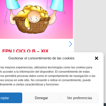
EPN | CICLO B – XIX
EPN | 
DOMINGO DE TIEMPO
DOMIN
Gestionar el consentimiento de las cookies
ORDINARIO
ORDIN
 las mejores experiencias, utilizamos tecnologías como las cookies para
o acceder a la información del dispositivo. El consentimiento de estas
MC 1,12-15
MC 1,12-1
 nos permitirá procesar datos como el comportamiento de navegación o las
ones únicas en este sitio. No consentir o retirar el consentimiento, puede
tivamente a ciertas características y funciones.
ceptar
Denegar
Ver preferencias