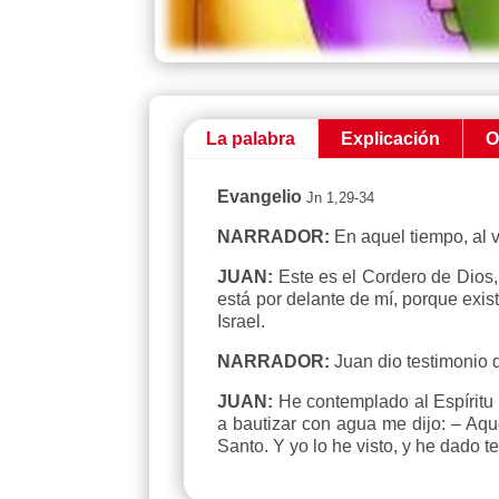
La palabra
Explicación
O
Evangelio
Jn 1,29-34
NARRADOR:
En aquel tiempo, al 
JUAN:
Este es el Cordero de Dios,
está por delante de mí, porque exis
Israel.
NARRADOR:
Juan dio testimonio 
JUAN:
He contemplado al Espíritu 
a bautizar con agua me dijo: – Aque
Santo. Y yo lo he visto, y he dado t