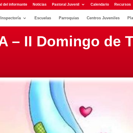
l del informante
Noticias
Pastoral Juvenil
Calendario
Recursos
Inspectoría
Escuelas
Parroquias
Centros Juveniles
Pl
A – II Domingo de 