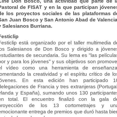
Cine Don Bosco, una actividad que parte de l
Pastoral de FISAT y en la que participan jóvene
de los proyectos sociales de las plataformas d
San Juan Bosco y San Antonio Abad de Valencia
y Salesianos Burriana.
Festiclip
Festiclip está organizado por el taller multimedia d
los Salesianos de Don Bosco y dirigido a jóvene
estudiantes de secundaria. Su lema es "las película
por y para los jóvenes" y sus objetivos son promove
el vídeo como una herramienta de enseñanza
fomentando la creatividad y el espíritu crítico de lo
jóvenes.
En esta edición han participado 1
delegaciones de Francia y tres extranjeras (Portugal
Irlanda y España), sumando unos 130 participante
en total.
El encuentro finalizó con la gala d
proyección de los 13 cortometrajes y un
emocionante entrega de premios que duró hasta bie