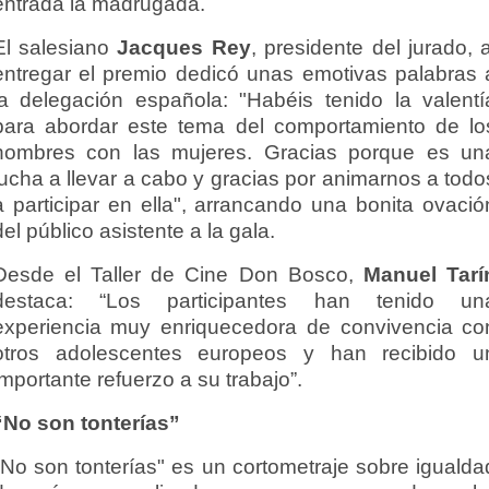
entrada la madrugada.
El salesiano
Jacques Rey
, presidente del jurado, a
entregar el premio dedicó unas emotivas palabras 
la delegación española: "Habéis tenido la valentí
para abordar este tema del comportamiento de lo
hombres con las mujeres. Gracias porque es un
lucha a llevar a cabo y gracias por animarnos a todo
a participar en ella", arrancando una bonita ovació
del público asistente a la gala.
Desde el Taller de Cine Don Bosco,
Manuel Tarí
destaca: “Los participantes han tenido un
experiencia muy enriquecedora de convivencia co
otros adolescentes europeos y han recibido u
importante refuerzo a su trabajo”.
“No son tonterías”
"No son tonterías" es un cortometraje sobre igualda