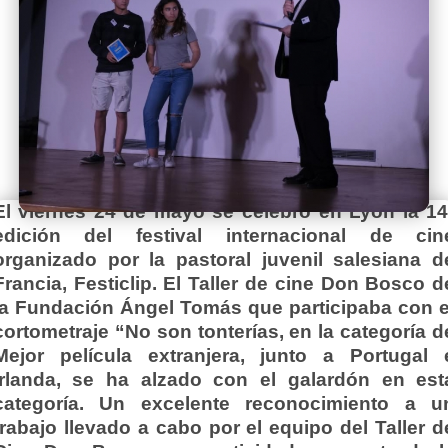
El viernes 24 de mayo se celebró en Lyon la 14
edición del festival internacional de cin
organizado por la pastoral juvenil salesiana d
Francia, Festiclip.
El Taller de cine Don Bosco d
la Fundación Ángel Tomás que participaba con e
cortometraje “No son tonterías, en la categoría d
Mejor película extranjera, junto a Portugal 
Irlanda, se ha alzado con el galardón en est
categoría. Un excelente reconocimiento a u
trabajo llevado a cabo por el equipo del Taller d