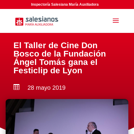
Inspectoría Salesiana María Auxiliadora
El Taller de Cine Don
Bosco de la Fundación
Ángel Tomás gana el
Festiclip de Lyon

28 mayo 2019