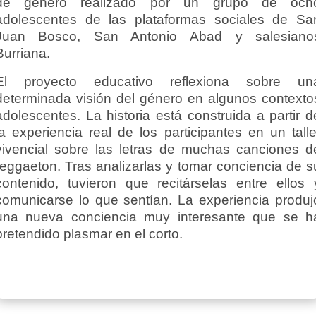
de género realizado por un grupo de och
adolescentes de las plataformas sociales de Sa
Juan Bosco, San Antonio Abad y salesiano
Burriana.
El proyecto educativo reflexiona sobre un
determinada visión del género en algunos contexto
adolescentes. La historia está construida a partir d
la experiencia real de los participantes en un talle
vivencial sobre las letras de muchas canciones d
reggaeton. Tras analizarlas y tomar conciencia de s
contenido, tuvieron que recitárselas entre ellos 
comunicarse lo que sentían. La experiencia produj
una nueva conciencia muy interesante que se h
pretendido plasmar en el corto.