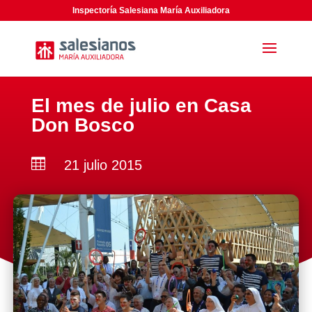
Inspectoría Salesiana María Auxiliadora
El mes de julio en Casa
Don Bosco

21 julio 2015