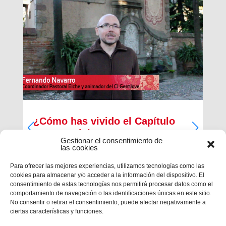
¿Cómo has vivido el Capítulo
Inspectorial?
Gestionar el consentimiento de
las cookies
Del 27 al 30 de diciembre ha tenido lugar la
primera parte del Capítulo Inspectorial de la
Para ofrecer las mejores experiencias, utilizamos tecnologías como las
Inspectoría María Auxiliadora, en la que han
cookies para almacenar y/o acceder a la información del dispositivo. El
participado un total de 121 salesianos, 117
consentimiento de estas tecnologías nos permitirá procesar datos como el
capitulares y 4 invitados, con la finalidad de
comportamiento de navegación o las identificaciones únicas en este sitio.
trabajar en las...
No consentir o retirar el consentimiento, puede afectar negativamente a
ciertas características y funciones.