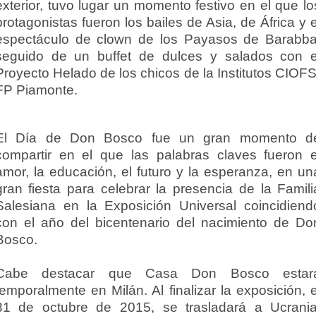
exterior, tuvo lugar un momento festivo en el que lo
protagonistas fueron los bailes de Asia, de África y e
espectáculo de clown de los Payasos de Barabba
seguido de un buffet de dulces y salados con e
Proyecto Helado de los chicos de la Institutos CIOFS
FP Piamonte.
El Día de Don Bosco fue un gran momento d
compartir en el que las palabras claves fueron e
amor, la educación, el futuro y la esperanza, en un
gran fiesta para celebrar la presencia de la Famili
Salesiana en la Exposición Universal coincidiend
con el año del bicentenario del nacimiento de Do
Bosco.
Cabe destacar que Casa Don Bosco estar
temporalmente en Milán. Al finalizar la exposición, e
31 de octubre de 2015, se trasladará a Ucrania