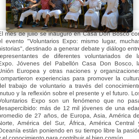
El mes de julio se inauguró en Casa Don Bosco co
el evento "Voluntarios Expo: mismo lugar, mucha
historias", destinado a generar debate y diálogo entr
representantes de diferentes voluntariados de l
Expo. Jóvenes del Pabellón Casa Don Bosco, l
Unión Europea y otras naciones y organizacione
compartieron experiencias para promover la cultur
del trabajo de voluntario a través del conocimient
mutuo y la reflexión sobre el presente y el futuro. Lo
Voluntarios Expo son un fenómeno que no pas
desapercibido: más de 12 mil jóvenes de una eda
promedio de 27 años, de Europa, Asia, América de
Norte, América del Sur, África, América Central 
Oceanía están poniendo en su tiempo libre la pasió
y el conocimiento para contribuir al bien común.