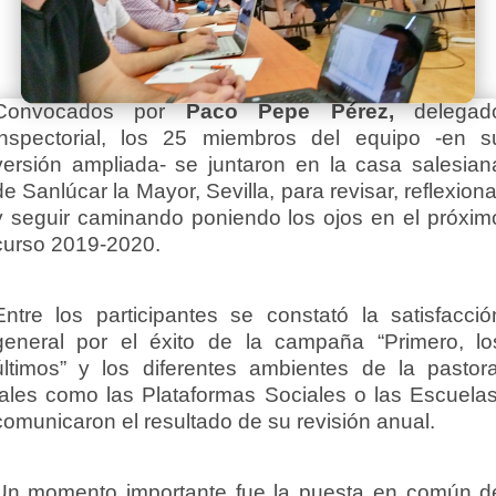
Convocados por
Paco Pepe Pérez,
delegad
inspectorial, los 25 miembros del equipo -en s
versión ampliada- se juntaron en la casa salesian
de Sanlúcar la Mayor, Sevilla, para revisar, reflexiona
y seguir caminando poniendo los ojos en el próxim
curso 2019-2020.
Entre los participantes se constató la satisfacció
general por el éxito de la campaña “Primero, lo
últimos” y los diferentes ambientes de la pastora
tales como las Plataformas Sociales o las Escuelas
comunicaron el resultado de su revisión anual.
Un momento importante fue la puesta en común d