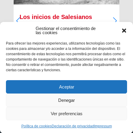
Los inicios de Salesianos
Terrassa
Gestionar el consentimiento de
las cookies
A partir de sus inquietudes sociales y religiosas,
un grupo de empresarios industriales de la
Para ofrecer las mejores experiencias, utilizamos tecnologías como las
ciudad, Antiguos Alumnos de los Salesianos de
cookies para almacenar y/o acceder a la información del dispositivo. El
Sarrià, Hosrta y Mataró, pidieron la fundación de
consentimiento de estas tecnologías nos permitirá procesar datos como el
una Escuela Profesional Salesiana en Terrassa.
comportamiento de navegación o las identificaciones únicas en este sitio.
Con...
No consentir o retirar el consentimiento, puede afectar negativamente a
ciertas características y funciones.
Aceptar
Denegar
Ver preferencias
Política de cookies
Declaración de privacidad
Impressum
Privacidad
|
Aviso legal
|
Política de cookies