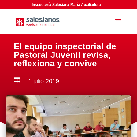
Inspectoría Salesiana María Auxiliadora
El equipo inspectorial de
Pastoral Juvenil revisa,
reflexiona y convive

1 julio 2019