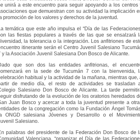
se unirá a este encuentro para seguir apoyando a los centros 
asociaciones que demuestran con su actividad la implicación e
a promoción de los valores y derechos de la juventud.
La temática que este año impulsa el “Día de las Federaciones
son las fiestas populares a través de las que se ensalzará l
iversidad, la tolerancia o la integración. Los anfitriones de es
encuentro itinerante serán el Centro Juvenil Salesiano Tucumá
7 y la Asociación Juvenil Salesiana Don Bosco de Alicante.
Dado que son dos las entidades anfitrionas, el encuentr
comenzará en la sede de Tucumán 7 con la bienvenida, l
elebración habitual y la actividad de la mañana, mientras que,
partir de medio día, el resto de actividades se trasladan a
Colegio Salesiano Don Bosco de Alicante. La tarde permitir
seguir disfrutando de la evolución de los oratorios heredados d
San Juan Bosco y acercar a toda la juventud presente a otra
entidades de la congregación como la Fundación Ángel Tomás
la ONGD salesiana Jóvenes y Desarrollo o el Movimient
Juvenil Salesiano.
En palabras del presidente de la Federación Don Bosco de l
Comunidad Valenciana, “organizar el Día de las Federacione