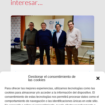
interesar…
Luces largas para la Inspectoría
Gestionar el consentimiento de
María Auxiliadora
las cookies
Para ofrecer las mejores experiencias, utilizamos tecnologías como las
El último día de nuestra primera sesión del
cookies para almacenar y/o acceder a la información del dispositivo. El
Capítulo se ha caracterizado por su enfoque
consentimiento de estas tecnologías nos permitirá procesar datos como el
sobre el presente y futuro de nuestra inspectoría.
comportamiento de navegación o las identificaciones únicas en este sitio.
Terminados los informes que habrá que enviar al