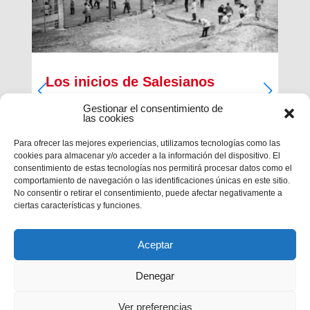
Los inicios de Salesianos
Terrassa
Gestionar el consentimiento de
las cookies
A partir de sus inquietudes sociales y religiosas,
un grupo de empresarios industriales de la
Para ofrecer las mejores experiencias, utilizamos tecnologías como las
ciudad, Antiguos Alumnos de los Salesianos de
cookies para almacenar y/o acceder a la información del dispositivo. El
Sarrià, Hosrta y Mataró, pidieron la fundación de
consentimiento de estas tecnologías nos permitirá procesar datos como el
una Escuela Profesional Salesiana en Terrassa.
comportamiento de navegación o las identificaciones únicas en este sitio.
Con...
No consentir o retirar el consentimiento, puede afectar negativamente a
ciertas características y funciones.
Aceptar
Denegar
Ver preferencias