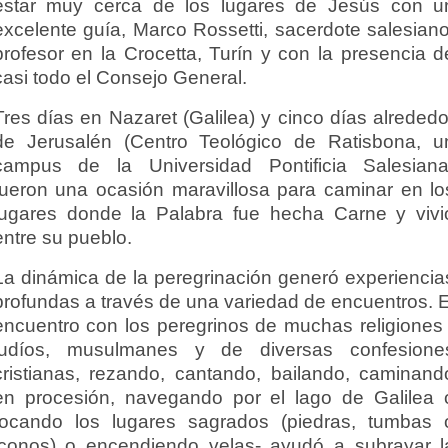
estar muy cerca de los lugares de Jesús con u
excelente guía, Marco Rossetti, sacerdote salesiano
profesor en la Crocetta, Turín y con la presencia d
casi todo el Consejo General.
Tres días en Nazaret (Galilea) y cinco días alrededo
de Jerusalén (Centro Teológico de Ratisbona, u
campus de la Universidad Pontificia Salesiana
fueron una ocasión maravillosa para caminar en lo
lugares donde la Palabra fue hecha Carne y vivi
entre su pueblo.
La dinámica de la peregrinación generó experiencia
profundas a través de una variedad de encuentros. E
encuentro con los peregrinos de muchas religiones 
judíos, musulmanes y de diversas confesione
cristianas, rezando, cantando, bailando, caminand
en procesión, navegando por el lago de Galilea 
tocando los lugares sagrados (piedras, tumbas 
iconos) o encendiendo velas- ayudó a subrayar l