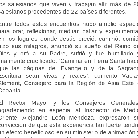
los salesianos que viven y trabajan allí: más de 8
salesianos procedentes de 22 países diferentes.
Entre todos estos encuentros hubo amplio espaci
para orar, reflexionar, meditar, callar y experimenta
en los lugares donde Jesús creció, caminó, comió
hizo sus milagros, anunció su sueño del Reino d
Dios y oró a su Padre, sufrió y fue humillado 
finalmente crucificado. “Caminar en Tierra Santa hac
que las páginas del Evangelio y de la Sagrad
Escritura sean vivas y reales”, comentó Václa
Klement, Consejero para la Región de Asia Este 
Oceanía.
El Rector Mayor y los Consejeros Generales
agradeciendo en especial al Inspector de Medi
Oriente, Alejandro León Mendoza, expresaron s
convicción de que esta experiencia tan fuerte tendr
un efecto beneficioso en su ministerio de animación 