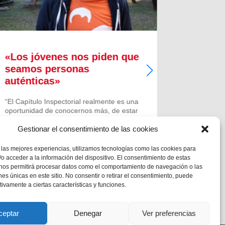
«Los jóvenes nos piden que
Los sal
seamos personas
alegría
auténticas»
países
“El Capítulo Inspectorial realmente es una
En medio 
oportunidad de conocernos más, de estar
que sufren
más unidos; poner cara a mucha gente
los lugare
Gestionar el consentimiento de las cookies
que va trabajando por nuestra gran
epidemias 
Inspectoría y es este momento de
rutina diar
encuentro con los otros que nos hará...
salesiano 
 las mejores experiencias, utilizamos tecnologías como las cookies para
acompañar
o acceder a la información del dispositivo. El consentimiento de estas
 nos permitirá procesar datos como el comportamiento de navegación o las
ones únicas en este sitio. No consentir o retirar el consentimiento, puede
tivamente a ciertas características y funciones.
ceptar
Denegar
Ver preferencias