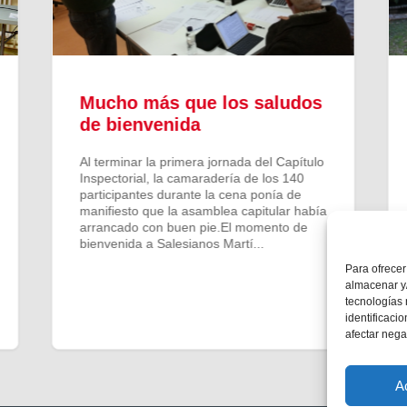
Mucho más que los saludos
de bienvenida
Al terminar la primera jornada del Capítulo
Inspectorial, la camaradería de los 140
participantes durante la cena ponía de
manifiesto que la asamblea capitular había
arrancado con buen pie.El momento de
bienvenida a Salesianos Martí...
Para ofrecer
almacenar y/
tecnologías
identificaci
afectar nega
A