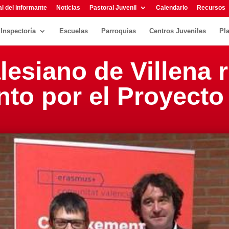
l del informante
Noticias
Pastoral Juvenil
Calendario
Recursos
Inspectoría
Escuelas
Parroquias
Centros Juveniles
Pl
lesiano de Villena r
to por el Proyect