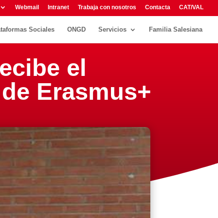
Webmail
Intranet
Trabaja con nosotros
Contacta
CAT/VAL
ataformas Sociales
ONGD
Servicios
Familia Salesiana
ecibe el
o de Erasmus+