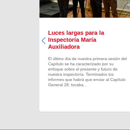
Luces largas para la
Inspectoría María
 todos los
Auxiliadora
aron para
 numeroso
El último día de nuestra primera sesión del
scalones
Capítulo se ha caracterizado por su
ado de
enfoque sobre el presente y futuro de
más...
nuestra inspectoría. Terminados los
informes que habrá que enviar al Capítulo
General 28, tocaba...