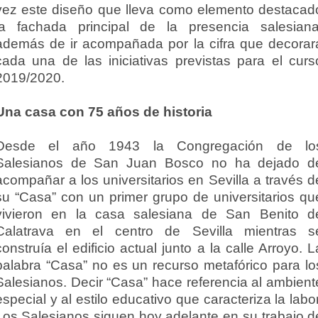
vez este diseño que lleva como elemento destacad
la fachada principal de la presencia salesiana
además de ir acompañada por la cifra que decorar
cada una de las iniciativas previstas para el curs
2019/2020.
Una casa con 75 años de historia
Desde el año 1943 la Congregación de lo
Salesianos de San Juan Bosco no ha dejado d
acompañar a los universitarios en Sevilla a través d
su “Casa” con un primer grupo de universitarios qu
vivieron en la casa salesiana de San Benito d
Calatrava en el centro de Sevilla mientras s
construía el edificio actual junto a la calle Arroyo. L
palabra “Casa” no es un recurso metafórico para lo
Salesianos. Decir “Casa” hace referencia al ambient
especial y al estilo educativo que caracteriza la labor
Los Salesianos siguen hoy adelante en su trabajo d