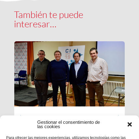
También te puede
interesar…
Luces largas para la Inspectoría
Gestionar el consentimiento de
María Auxiliadora
las cookies
Para ofrecer las mejores experiencias, utilizamos tecnologías como las