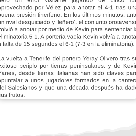
pero un error visitante jugando de cinco fu
aprovechado por Vélez para anotar el 4-1 tras un
buena presión tinerfeño. En los últimos minutos, ant
un rival desquiciado y ‘leñero’, el conjunto orotavens
volvió a anotar por medio de Kevin para sentenciar l
eliminatoria 5-1. A portería vacía Kevin volvía a anota
a falta de 15 segundos el 6-1 (7-3 en la eliminatoria).
La vuelta a Tenerife del portero Yeray Olivero tras s
exitoso periplo por tierras peninsulares, y de Kevi
Yanes, desde tierras italianas han sido claves par
apuntalar a unos jugadores formados en la canter
del Salesianos y que una década después ha dad
sus frutos.