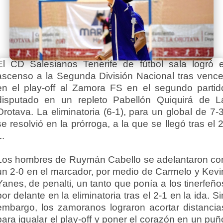
El CD Salesianos Tenerife de fútbol sala logró e
ascenso a la Segunda División Nacional tras vence
en el play-off al Zamora FS en el segundo partid
disputado en un repleto Pabellón Quiquirá de L
Orotava. La eliminatoria (6-1), para un global de 7-3
se resolvió en la prórroga, a la que se llegó tras el 2
1.
Los hombres de Ruymán Cabello se adelantaron co
un 2-0 en el marcador, por medio de Carmelo y Kevi
Yanes, de penalti, un tanto que ponía a los tinerfeño
por delante en la eliminatoria tras el 2-1 en la ida. Si
embargo, los zamoranos lograron acortar distancia
para igualar el play-off y poner el corazón en un puñ