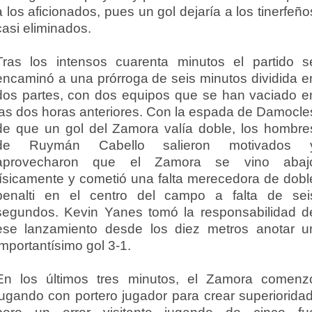
a los aficionados, pues un gol dejaría a los tinerfeño
casi eliminados.
Tras los intensos cuarenta minutos el partido s
encaminó a una prórroga de seis minutos dividida e
dos partes, con dos equipos que se han vaciado e
las dos horas anteriores. Con la espada de Damocle
de que un gol del Zamora valía doble, los hombre
de Ruymán Cabello salieron motivados 
aprovecharon que el Zamora se vino abaj
físicamente y cometió una falta merecedora de dobl
penalti en el centro del campo a falta de sei
segundos. Kevin Yanes tomó la responsabilidad d
ese lanzamiento desde los diez metros anotar u
importantísimo gol 3-1.
En los últimos tres minutos, el Zamora comenz
jugando con portero jugador para crear superioridad