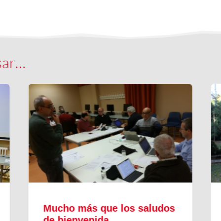
sar…
Mucho más que los saludos
de bienvenida