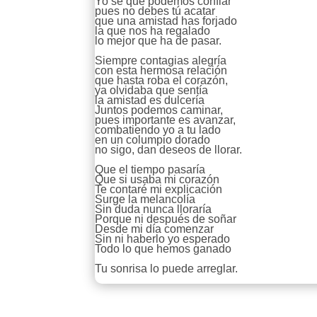
Yo sé que podemos confiar
pues no debes tú acatar
que una amistad has forjado
la que nos ha regalado
lo mejor que ha de pasar.
Siempre contagias alegría
con esta hermosa relación
que hasta roba el corazón,
ya olvidaba que sentía
la amistad es dulcería
Juntos podemos caminar,
pues importante es avanzar,
combatiendo yo a tu lado
en un columpio dorado
no sigo, dan deseos de llorar.
Que el tiempo pasaría
Que si usaba mi corazón
Te contaré mi explicación
Surge la melancolía
Sin duda nunca lloraría
Porque ni después de soñar
Desde mi día comenzar
Sin ni haberlo yo esperado
Todo lo que hemos ganado
Tu sonrisa lo puede arreglar.