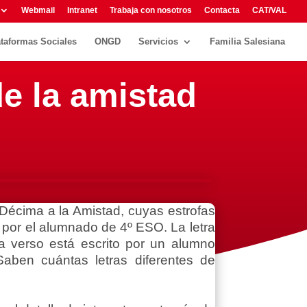
Webmail
Intranet
Trabaja con nosotros
Contacta
CAT/VAL
ataformas Sociales
ONGD
Servicios
Familia Salesiana
de la amistad
Décima a la Amistad, cuyas estrofas
por el alumnado de 4º ESO. La letra
a verso está escrito por un alumno
Saben cuántas letras diferentes de