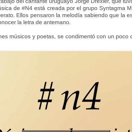
rabajo del cantante uruguayo Jorge Drexler, que tuvo
música de #N4 está creada por el grupo Syntagma 
rato. Ellos pensaron la melodía sabiendo que la est
onocer la letra de antemano.
enes músicos y poetas, se condimentó con un poco