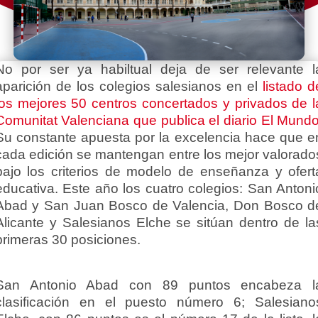
No por ser ya habiltual deja de ser relevante l
aparición de los colegios salesianos en el
listado d
los mejores 50 centros concertados y privados de l
Comunitat Valenciana que publica el diario El Mund
Su constante apuesta por la excelencia hace que e
cada edición se mantengan entre los mejor valorado
bajo los criterios de modelo de enseñanza y ofert
educativa. Este año los cuatro colegios: San Antoni
Abad y San Juan Bosco de Valencia, Don Bosco d
Alicante y Salesianos Elche se sitúan dentro de la
primeras 30 posiciones.
San Antonio Abad con 89 puntos encabeza l
clasificación en el puesto número 6; Salesiano