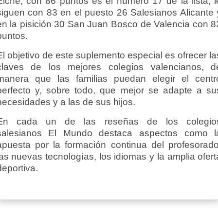
Elche, con 86 puntos es el número 17 de la lista, l
siguen con 83 en el puesto 26 Salesianos Alicante 
en la pisición 30 San Juan Bosco de Valencia con 8
puntos.
El objetivo de este suplemento especial es ofrecer la
claves de los mejores colegios valencianos, d
manera que las familias puedan elegir el centr
perfecto y, sobre todo, que mejor se adapte a su
necesidades y a las de sus hijos.
En cada un de las reseñas de los colegio
salesianos El Mundo destaca aspectos como l
apuesta por la formación continua del profesorado
las nuevas tecnologías, los idiomas y la amplia ofert
deportiva.