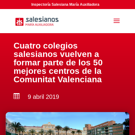
Inspectoría Salesiana María Auxiliadora
Cuatro colegios
salesianos vuelven a
formar parte de los 50
mejores centros de la
Comunitat Valenciana

9 abril 2019