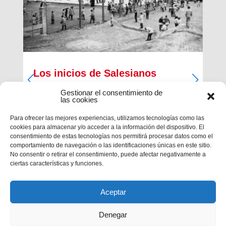
Los inicios de Salesianos
Terrassa
Gestionar el consentimiento de
las cookies
A partir de sus inquietudes sociales y religiosas,
un grupo de empresarios industriales de la
Para ofrecer las mejores experiencias, utilizamos tecnologías como las
ciudad, Antiguos Alumnos de los Salesianos de
cookies para almacenar y/o acceder a la información del dispositivo. El
Sarrià, Hosrta y Mataró, pidieron la fundación de
consentimiento de estas tecnologías nos permitirá procesar datos como el
una Escuela Profesional Salesiana en Terrassa.
comportamiento de navegación o las identificaciones únicas en este sitio.
Con...
No consentir o retirar el consentimiento, puede afectar negativamente a
ciertas características y funciones.
Aceptar
Denegar