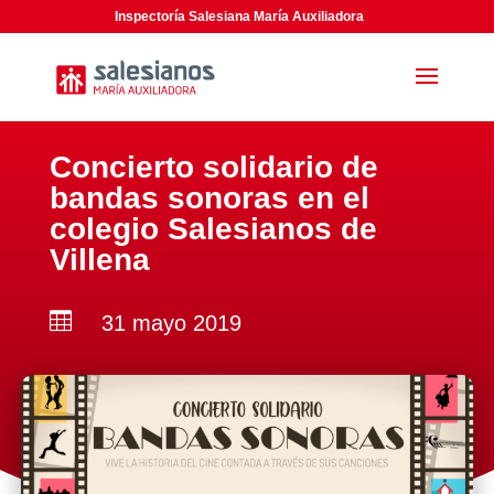
Inspectoría Salesiana María Auxiliadora
Concierto solidario de
bandas sonoras en el
colegio Salesianos de
Villena

31 mayo 2019