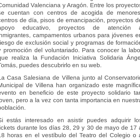
Comunidad Valenciana y Aragón. Entre los proyecto
se cuentan con centros de acogida de menores
centros de día, pisos de emancipación, proyectos d
apoyo educativo, proyectos de atención 
inmigrantes, campamentos urbanos para jóvenes e
riesgo de exclusión social y programas de formació
y promoción del voluntariado. Para conocer la labo
que realiza la Fundación Iniciativa Solidaria Ánge
Tomás, puedes descubrirlo en su web.
La Casa Salesiana de Villena junto al Conservatori
Municipal de Villena han organizado este magnífic
evento en beneficio de este proyecto solidario ta
joven, pero a la vez con tanta importancia en nuestr
población.
Si estás interesado en asistir puedes adquirir lo
tickets durante los días 28, 29 y 30 de mayo de 17 
18 horas en el vestíbulo del Teatro del Colegio o 