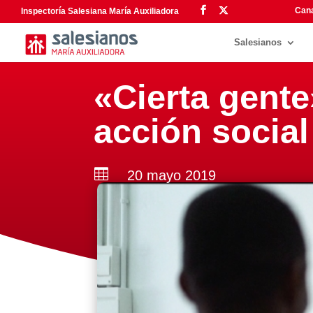
Cana
Inspectoría Salesiana María Auxiliadora
Salesianos
«Cierta gente
acción socia

20 mayo 2019