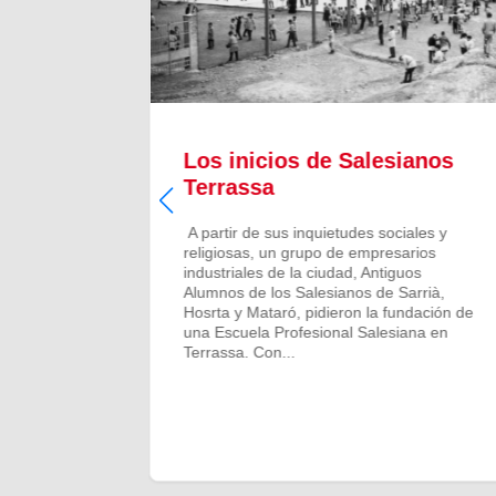
il
Los inicios de Salesianos
Terrassa
l
A partir de sus inquietudes sociales y
religiosas, un grupo de empresarios
u modelo
industriales de la ciudad, Antiguos
ocio y
Alumnos de los Salesianos de Sarrià,
ión para
Hosrta y Mataró, pidieron la fundación de
trar su
una Escuela Profesional Salesiana en
ciara del
Terrassa. Con...
 padres