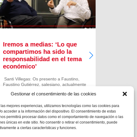
Iremos a medias: ‘Lo que
Innova
compartimos ha sido la
proces
responsabilidad en el tema
crecim
económico’
Quizás pu
sintetice 
Santi Villegas: Os presento a Faustino,
está exper
Faustino Gutiérrez, salesiano, actualmente
en España
rector de la parroquia San Antonio de
año, coinc
Gestionar el consentimiento de las cookies
Padua en Sant Vicenç dels Horts y, aparte,
nacimiento
persona de confianza del ecónomo
 las mejores experiencias, utilizamos tecnologías como las cookies para
inspectorial y, por lo tanto, apoderado...
o acceder a la información del dispositivo. El consentimiento de estas
 nos permitirá procesar datos como el comportamiento de navegación o las
ones únicas en este sitio. No consentir o retirar el consentimiento, puede
tivamente a ciertas características y funciones.