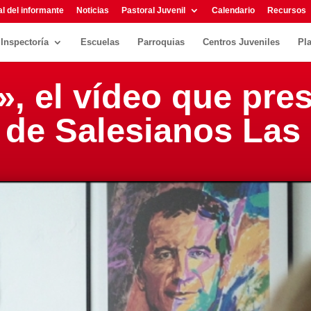
l del informante
Noticias
Pastoral Juvenil
Calendario
Recursos
Inspectoría
Escuelas
Parroquias
Centros Juveniles
Pl
», el vídeo que pres
l de Salesianos Las