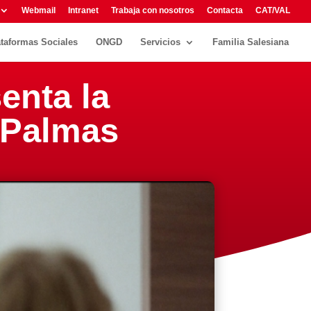
Webmail
Intranet
Trabaja con nosotros
Contacta
CAT/VAL
ataformas Sociales
ONGD
Servicios
Familia Salesiana
enta la
 Palmas