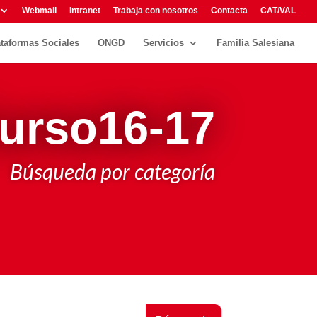
Webmail
Intranet
Trabaja con nosotros
Contacta
CAT/VAL
ataformas Sociales
ONGD
Servicios
Familia Salesiana
urso16-17
Búsqueda por categoría