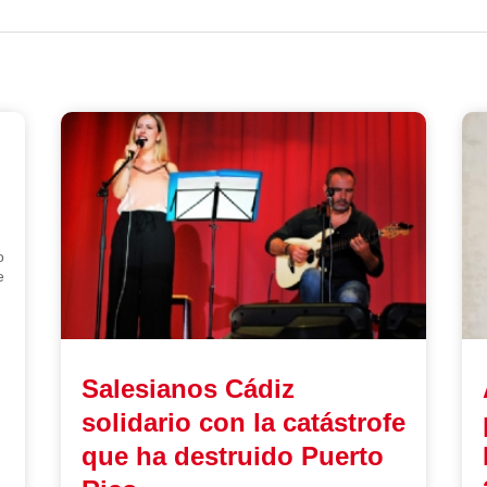
o
e
Salesianos Cádiz
solidario con la catástrofe
que ha destruido Puerto