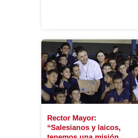
Rector Mayor:
“Salesianos y laicos,
tenemos una misión