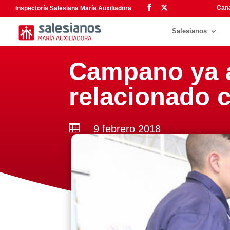
Cana
Inspectoría Salesiana María Auxiliadora
Salesianos
Campano ya a
relacionado c

9 febrero 2018