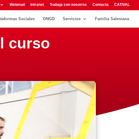
Webmail
Intranet
Trabaja con nosotros
Contacta
CAT/VAL
ataformas Sociales
ONGD
Servicios
Familia Salesiana
l curso