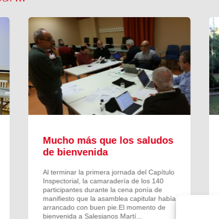
Mucho más que los saludos
de bienvenida
Al terminar la primera jornada del Capítulo
Inspectorial, la camaradería de los 140
participantes durante la cena ponía de
manifiesto que la asamblea capitular había
arrancado con buen pie.El momento de
bienvenida a Salesianos Martí...