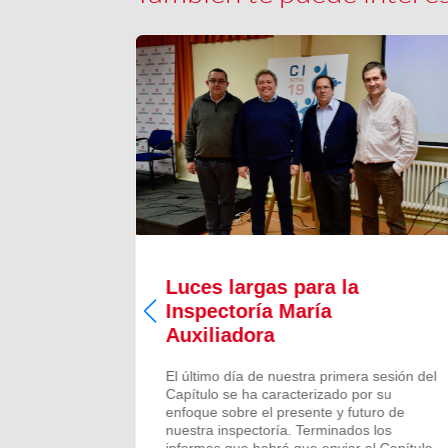
Luces largas para la
Inspectoría María
 todos los
Auxiliadora
aron para
 numeroso
El último día de nuestra primera sesión del
scalones
Capítulo se ha caracterizado por su
ado de
enfoque sobre el presente y futuro de
más...
nuestra inspectoría. Terminados los
informes que habrá que enviar al Capítulo