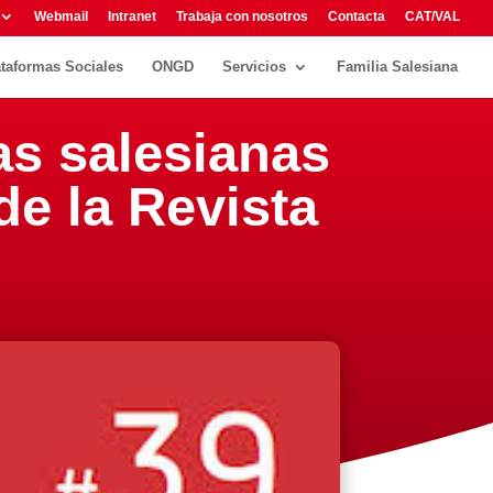
Webmail
Intranet
Trabaja con nosotros
Contacta
CAT/VAL
ataformas Sociales
ONGD
Servicios
Familia Salesiana
as salesianas
de la Revista