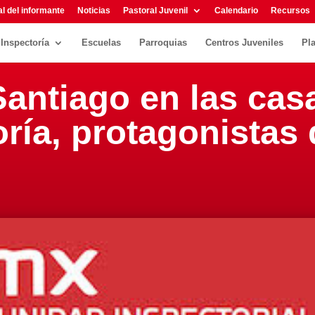
l del informante
Noticias
Pastoral Juvenil
Calendario
Recursos
Inspectoría
Escuelas
Parroquias
Centros Juveniles
Pl
antiago en las cas
oría, protagonistas 