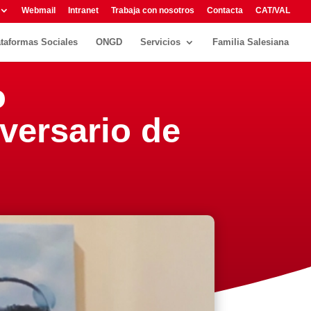
Webmail
Intranet
Trabaja con nosotros
Contacta
CAT/VAL
ataformas Sociales
ONGD
Servicios
Familia Salesiana
o
versario de