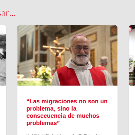
sar…
“Las migraciones no son un
problema, sino la
consecuencia de muchos
problemas”