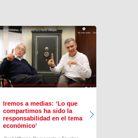
Iremos a medias: ‘Lo que
Innova
compartimos ha sido la
proces
responsabilidad en el tema
crecim
económico’
Quizás pu
sintetice 