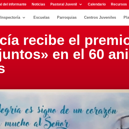
l del informante
Noticias
Pastoral Juvenil
Calendario
Recursos
Inspectoría
Escuelas
Parroquias
Centros Juveniles
Pl
ía recibe el premi
untos» en el 60 ani
s