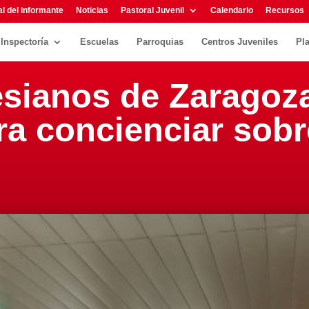
l del informante
Noticias
Pastoral Juvenil
Calendario
Recursos
Inspectoría
Escuelas
Parroquias
Centros Juveniles
Pl
sianos de Zaragoz
ra concienciar sobr