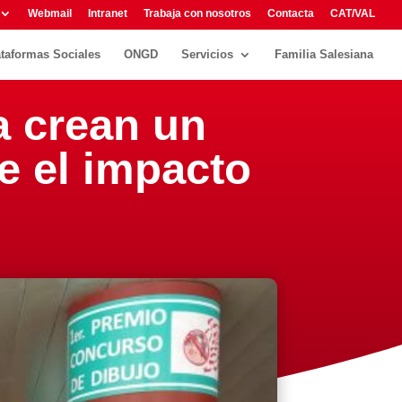
Webmail
Intranet
Trabaja con nosotros
Contacta
CAT/VAL
ataformas Sociales
ONGD
Servicios
Familia Salesiana
a crean un
e el impacto