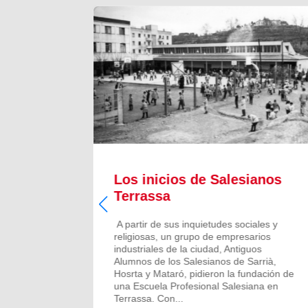
il
Los inicios de Salesianos
Terrassa
l
A partir de sus inquietudes sociales y
religiosas, un grupo de empresarios
u modelo
industriales de la ciudad, Antiguos
ocio y
Alumnos de los Salesianos de Sarrià,
ión para
Hosrta y Mataró, pidieron la fundación de
trar su
una Escuela Profesional Salesiana en
ciara del
Terrassa. Con...
 padres