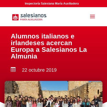
Inspectoría Salesiana María Auxiliadora
Alumnos italianos e
irlandeses acercan
Europa a Salesianos La
Almunia

22 octubre 2019