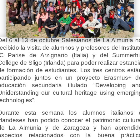
Del 6 al 13 de octubre Salesianos de La Almunia h
recibido la visita de alumnos y profesores del Institut
IC Parise de Arzignano (Italia) y del Summerhil
College de Sligo (Irlanda) para poder realizar estanci
de formación de estudiantes. Los tres centros está
participando juntos en un proyecto Erasmus+ d
educación secundaria titulado “Developing an
Uniderstanding our cultural heritage using emergin
technologies”.
Durante esta semana los alumnos italianos 
irlandeses han podido conocer el patrimonio cultura
de La Almunia y de Zaragoza y han aprendid
aspectos relacionados con la buena práctic