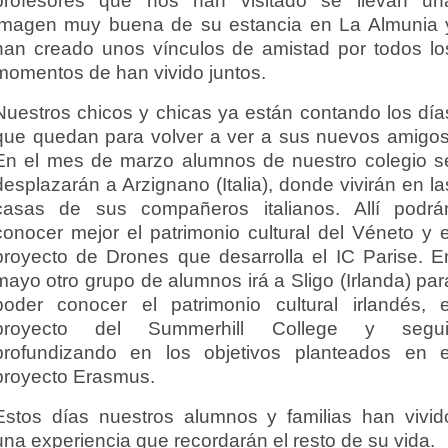
profesores que nos han visitado se llevan un
imagen muy buena de su estancia en La Almunia 
han creado unos vínculos de amistad por todos lo
momentos de han vivido juntos.
Nuestros chicos y chicas ya están contando los día
que quedan para volver a ver a sus nuevos amigos
En el mes de marzo alumnos de nuestro colegio s
desplazarán a Arzignano (Italia), donde vivirán en la
casas de sus compañeros italianos. Allí podrá
conocer mejor el patrimonio cultural del Véneto y e
proyecto de Drones que desarrolla el IC Parise. E
mayo otro grupo de alumnos irá a Sligo (Irlanda) par
poder conocer el patrimonio cultural irlandés, e
proyecto del Summerhill College y segui
profundizando en los objetivos planteados en e
proyecto Erasmus.
Estos días nuestros alumnos y familias han vivid
una experiencia que recordarán el resto de su vida.