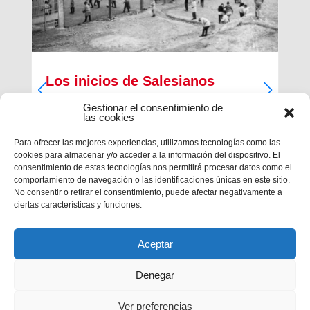
Los inicios de Salesianos
Terrassa
Gestionar el consentimiento de
las cookies
A partir de sus inquietudes sociales y religiosas,
un grupo de empresarios industriales de la
Para ofrecer las mejores experiencias, utilizamos tecnologías como las
ciudad, Antiguos Alumnos de los Salesianos de
cookies para almacenar y/o acceder a la información del dispositivo. El
Sarrià, Hosrta y Mataró, pidieron la fundación de
consentimiento de estas tecnologías nos permitirá procesar datos como el
una Escuela Profesional Salesiana en Terrassa.
comportamiento de navegación o las identificaciones únicas en este sitio.
Con...
No consentir o retirar el consentimiento, puede afectar negativamente a
ciertas características y funciones.
Aceptar
Denegar
Ver preferencias