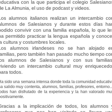
educativa con la que participa el colegio Salesiano
de La Almunia, el uso de podcast y videos.
Los alumnos italianos realizan un intercambio co
alumnos de Salesianos y durante estos días ha
podido convivir con una familia española, lo que le
ha permitido practicar la lengua española y conoce
la cultura y costumbres locales.
Los alumnos irlandeses no se han alojado e
familias, pero también han pasado mucho tiempo co
los alumnos de Salesianos y con sus familias
viviendo un intercambio cultural muy enriquecedo
para todos.
Ha sido una semana intensa donde toda la comunidad educativ
ha salido muy contenta, alumnos, familias, profesores, entorno
todos han disfrutado de la experiencia y la han valorado mu
positivamente.
Gracias a la implicación de todos, los alumnos 