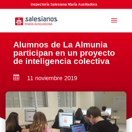
Inspectoría Salesiana María Auxiliadora
Alumnos de La Almunia
participan en un proyecto
de inteligencia colectiva

11 noviembre 2019