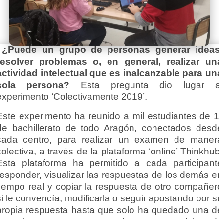
¿Puede un grupo de personas generar ideas
resolver problemas o, en general, realizar un
actividad intelectual que es inalcanzable para un
sola persona?
Esta pregunta dio lugar a
experimento ‘Colectivamente 2019’.
Este experimento ha reunido a mil estudiantes de 1
de bachillerato de todo Aragón, conectados desd
cada centro, para realizar un examen de maner
colectiva, a través de la plataforma ‘online’ Thinkhub
Esta plataforma ha permitido a cada participant
responder, visualizar las respuestas de los demás e
tiempo real y copiar la respuesta de otro compañer
si le convencía, modificarla o seguir apostando por s
propia respuesta hasta que solo ha quedado una d