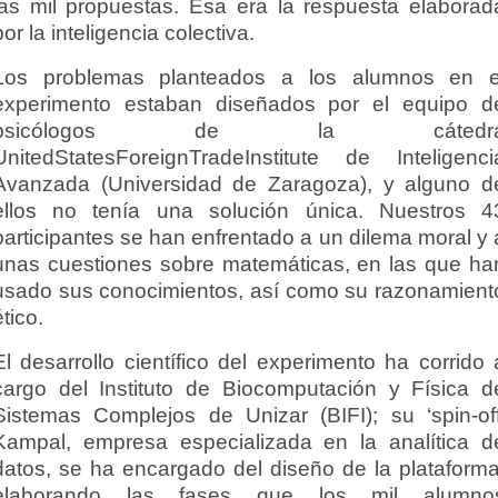
las mil propuestas. Esa era la respuesta elaborad
por la inteligencia colectiva.
Los problemas planteados a los alumnos en e
experimento estaban diseñados por el equipo d
psicólogos de la cátedr
UnitedStatesForeignTradeInstitute de Inteligenci
Avanzada (Universidad de Zaragoza), y alguno d
ellos no tenía una solución única. Nuestros 4
participantes se han enfrentado a un dilema moral y 
unas cuestiones sobre matemáticas, en las que ha
usado sus conocimientos, así como su razonamient
ético.
El desarrollo científico del experimento ha corrido 
cargo del Instituto de Biocomputación y Física d
Sistemas Complejos de Unizar (BIFI); su ‘spin-off
Kampal, empresa especializada en la analítica d
datos, se ha encargado del diseño de la plataforma
elaborando las fases que los mil alumno