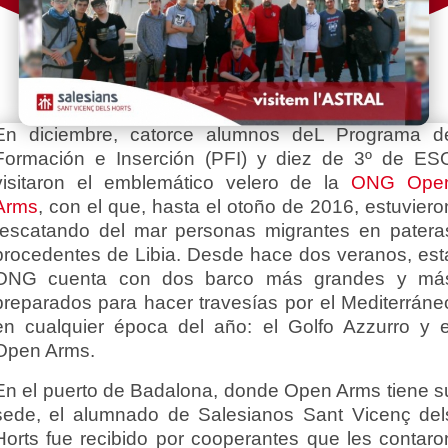
En diciembre, catorce alumnos deL Programa d
Formación e Inserción (PFI) y diez de 3º de ES
visitaron el emblemático velero de la
ONG Ope
Arms
, con el que, hasta el otoño de 2016, estuviero
rescatando del mar personas migrantes en patera
procedentes de Libia. Desde hace dos veranos, est
ONG cuenta con dos barco más grandes y má
preparados para hacer travesías por el Mediterráne
en cualquier época del año: el Golfo Azzurro y e
Open Arms.
En el puerto de Badalona, donde Open Arms tiene s
sede, el alumnado de Salesianos Sant Vicenç del
Horts fue recibido por cooperantes que les contaro