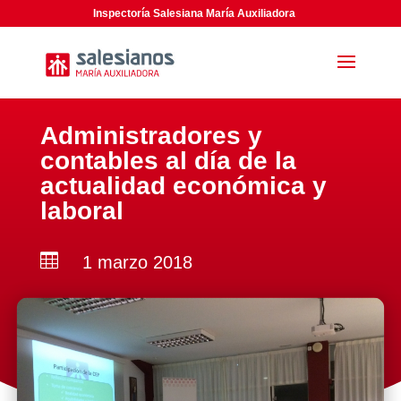
Inspectoría Salesiana María Auxiliadora
Administradores y
contables al día de la
actualidad económica y
laboral

1 marzo 2018