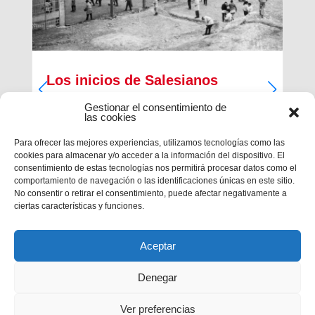
Los inicios de Salesianos
Terrassa
Gestionar el consentimiento de
las cookies
A partir de sus inquietudes sociales y religiosas,
un grupo de empresarios industriales de la
Para ofrecer las mejores experiencias, utilizamos tecnologías como las
ciudad, Antiguos Alumnos de los Salesianos de
cookies para almacenar y/o acceder a la información del dispositivo. El
Sarrià, Hosrta y Mataró, pidieron la fundación de
consentimiento de estas tecnologías nos permitirá procesar datos como el
una Escuela Profesional Salesiana en Terrassa.
comportamiento de navegación o las identificaciones únicas en este sitio.
Con...
No consentir o retirar el consentimiento, puede afectar negativamente a
ciertas características y funciones.
Aceptar
Denegar
Ver preferencias