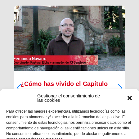
¿Cómo has vivido el Capítulo
Inspectorial?
Gestionar el consentimiento de
las cookies
Del 27 al 30 de diciembre ha tenido lugar la
primera parte del Capítulo Inspectorial de la
Para ofrecer las mejores experiencias, utilizamos tecnologías como las
Inspectoría María Auxiliadora, en la que han
cookies para almacenar y/o acceder a la información del dispositivo. El
participado un total de 121 salesianos, 117
consentimiento de estas tecnologías nos permitirá procesar datos como el
capitulares y 4 invitados, con la finalidad de
comportamiento de navegación o las identificaciones únicas en este sitio.
trabajar en las...
No consentir o retirar el consentimiento, puede afectar negativamente a