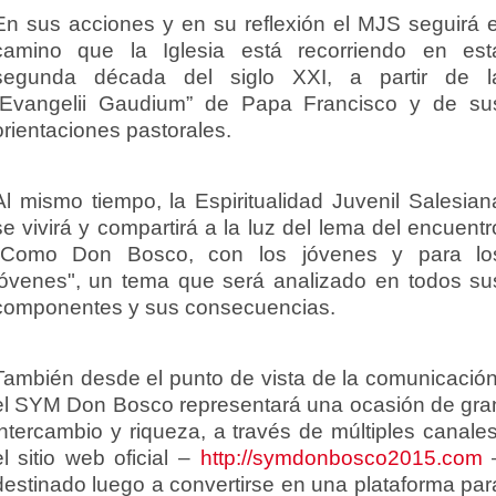
En sus acciones y en su reflexión el MJS seguirá e
camino que la Iglesia está recorriendo en est
segunda década del siglo XXI, a partir de l
“Evangelii Gaudium” de Papa Francisco y de su
orientaciones pastorales.
Al mismo tiempo, la Espiritualidad Juvenil Salesian
se vivirá y compartirá a la luz del lema del encuentr
"Como Don Bosco, con los jóvenes y para lo
jóvenes", un tema que será analizado en todos su
componentes y sus consecuencias.
También desde el punto de vista de la comunicación
el SYM Don Bosco representará una ocasión de gra
intercambio y riqueza, a través de múltiples canales
el sitio web oficial –
http://symdonbosco2015.com
destinado luego a convertirse en una plataforma par