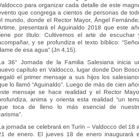
Valdocco para organizar cada detalle de este magn
evento que congrega a cientos de personas de tod
el mundo, donde el Rector Mayor, Ángel Fernánde
Artime, presentará el Aguinaldo 2018 que este añ
tiene por título: Cultivemos el arte de escuchar 
acompañar, y se profundiza el texto bíblico: “Señor
dame de esa agua” (Jn 4,15).
La 36° Jornada de la Familia Salesiana inicia u
nuevo capítulo en Valdocco, lugar donde Don Bosc
regaló el primer mensaje a sus hijos los salesiano
que lo llamó “Aguinaldo”. Luego de más de cien año
este mensaje se hace realidad y el Rector Mayo
profundiza, anima y orienta esta realidad “un tem
que toca de lleno lo más esencial de nuestr
carisma”.
La jornada se celebrará en Turín – Valdocco del 18 a
21 de enero. El jueves 18 de enero inaugurará e