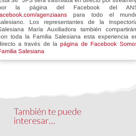
Esta 36° JFS será trasmitida en directo por streamin
por la página del Facebook del AN
facebook.com/agenziaans
para todo el mund
salesiano.
Los representantes de la Inspectorí
Salesiana María Auxiliadora también compartirá
con toda la Familia Salesiana esta experiencia e
directo a través de la
página de Facebook Somo
Familia Salesiana
También te puede
interesar…