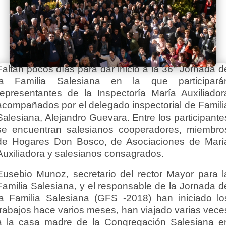
Faltan pocos días para dar inicio a la 36° Jornada d
la Familia Salesiana en la que participará
representantes de la Inspectoría María Auxiliador
acompañados por el delegado inspectorial de Famili
Salesiana, Alejandro Guevara. Entre los participante
se encuentran salesianos cooperadores, miembro
de Hogares Don Bosco, de Asociaciones de Marí
Auxiliadora y salesianos consagrados.
Eusebio Munoz, secretario del rector Mayor para l
Familia Salesiana, y el responsable de la Jornada d
la Familia Salesiana (GFS -2018) han iniciado lo
trabajos hace varios meses, han viajado varias vece
a la casa madre de la Congregación Salesiana e