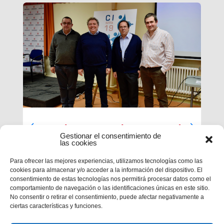
Luces largas para la Inspectoría
Gestionar el consentimiento de
María Auxiliadora
las cookies
El último día de nuestra primera sesión del
Para ofrecer las mejores experiencias, utilizamos tecnologías como las
Capítulo se ha caracterizado por su enfoque
cookies para almacenar y/o acceder a la información del dispositivo. El
sobre el presente y futuro de nuestra inspectoría.
consentimiento de estas tecnologías nos permitirá procesar datos como el
Terminados los informes que habrá que enviar al
comportamiento de navegación o las identificaciones únicas en este sitio.
Capítulo General 28, tocaba...
No consentir o retirar el consentimiento, puede afectar negativamente a
ciertas características y funciones.