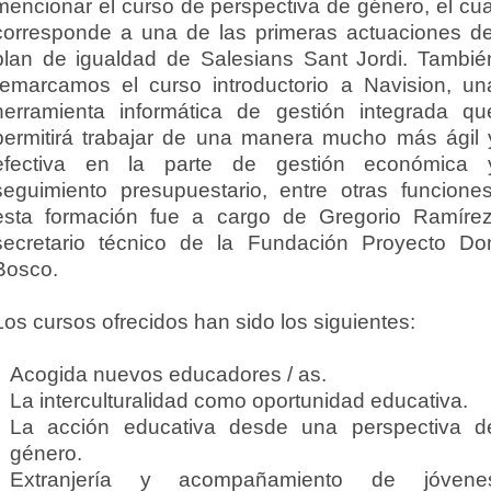
mencionar el curso de perspectiva de género, el cua
corresponde a una de las primeras actuaciones de
plan de igualdad de Salesians Sant Jordi. Tambié
remarcamos el curso introductorio a Navision, un
herramienta informática de gestión integrada qu
permitirá trabajar de una manera mucho más ágil 
efectiva en la parte de gestión económica 
seguimiento presupuestario, entre otras funciones
esta formación fue a cargo de Gregorio Ramírez
secretario técnico de la Fundación Proyecto Do
Bosco.
Los cursos ofrecidos han sido los siguientes:
Acogida nuevos educadores / as.
La interculturalidad como oportunidad educativa.
La acción educativa desde una perspectiva d
género.
Extranjería y acompañamiento de jóvene