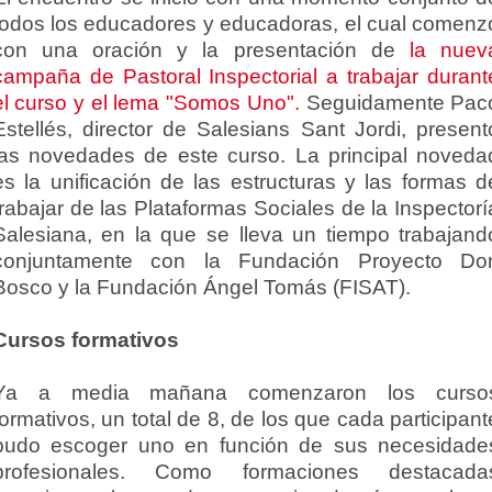
todos los educadores y educadoras, el cual comenz
con una oración y la presentación de
la nuev
campaña de Pastoral Inspectorial a trabajar durant
el curso y el lema "Somos Uno".
Seguidamente Pac
Estellés, director de Salesians Sant Jordi, present
las novedades de este curso. La principal noveda
es la unificación de las estructuras y las formas d
trabajar de las Plataformas Sociales de la Inspectorí
Salesiana, en la que se lleva un tiempo trabajand
conjuntamente con la Fundación Proyecto Do
Bosco y la Fundación Ángel Tomás (FISAT).
Cursos formativos
Ya a media mañana comenzaron los curso
formativos, un total de 8, de los que cada participant
pudo escoger uno en función de sus necesidade
profesionales. Como formaciones destacada