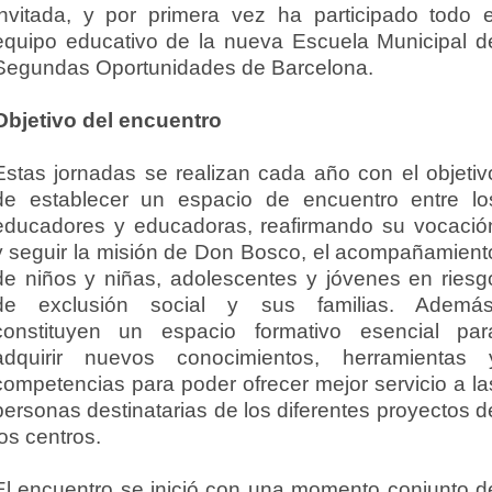
invitada, y por primera vez ha participado todo e
equipo educativo de la nueva Escuela Municipal d
Segundas Oportunidades de Barcelona.
Objetivo del encuentro
Estas jornadas se realizan cada año con el objetiv
de establecer un espacio de encuentro entre lo
educadores y educadoras, reafirmando su vocació
y seguir la misión de Don Bosco, el acompañamient
de niños y niñas, adolescentes y jóvenes en riesg
de exclusión social y sus familias. Además
constituyen un espacio formativo esencial par
adquirir nuevos conocimientos, herramientas 
competencias para poder ofrecer mejor servicio a la
personas destinatarias de los diferentes proyectos d
los centros.
El encuentro se inició con una momento conjunto d