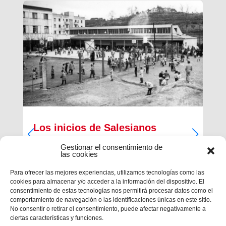
Los inicios de Salesianos
Terrassa
Gestionar el consentimiento de
las cookies
A partir de sus inquietudes sociales y religiosas,
un grupo de empresarios industriales de la
Para ofrecer las mejores experiencias, utilizamos tecnologías como las
ciudad, Antiguos Alumnos de los Salesianos de
cookies para almacenar y/o acceder a la información del dispositivo. El
Sarrià, Hosrta y Mataró, pidieron la fundación de
consentimiento de estas tecnologías nos permitirá procesar datos como el
una Escuela Profesional Salesiana en Terrassa.
comportamiento de navegación o las identificaciones únicas en este sitio.
Con...
No consentir o retirar el consentimiento, puede afectar negativamente a
ciertas características y funciones.