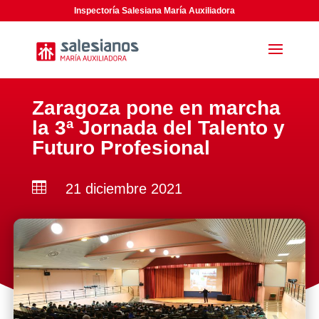
Inspectoría Salesiana María Auxiliadora
Zaragoza pone en marcha
la 3ª Jornada del Talento y
Futuro Profesional

21 diciembre 2021