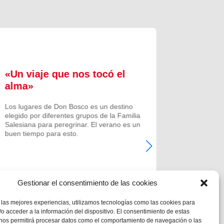
«Un viaje que nos tocó el
Formac
alma»
experi
comuni
Los lugares de Don Bosco es un destino
elegido por diferentes grupos de la Familia
Prenovicio
Salesiana para peregrinar. El verano es un
un curso de
buen tiempo para esto.
Noviciado.
Gestionar el consentimiento de las cookies
 las mejores experiencias, utilizamos tecnologías como las cookies para
o acceder a la información del dispositivo. El consentimiento de estas
 nos permitirá procesar datos como el comportamiento de navegación o las