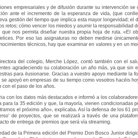
ciones empresariales y de difusión durante su intervención se c
ción ante el incremento de la esperanza de vida, (que conll
ueva gestión del tiempo que implica esta mayor longevidad; el d
evos retos; cómo vencer los miedos y asumir la responsabilidad d
), que nos permita diseñar nuestra propia hoja de ruta. «El o
ser felices. Por eso las asignaturas no deben medirse únicamen
nocimientos técnicos, hay que examinar en valores y en un mo
irectora del colegio, Merche López, contó también con el sal
entes agradeciendo su colaboración un año más, ya que sin el
tras para ilusionarse. Gracias a vuestro apoyo mediante la for
o se apoyó en empresas de su tiempo como vosotros hacéis hoy
 con el paso de los años.
ia con los datos más destacados e informó a los colaboradore
 para la 35 edición y que, la mayoría, vienen condicionadas p
trarnos el próximo año», explicaba. Así la defensa de los 61 pr
rso’ de proyectos, que se realizará a través de una plataform
el acto de entrega de premios que será vía streaming.
edad de la Primera edición del Premio Don Bosco Junior dirigi