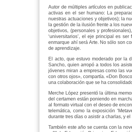
Autor de múltiples artículos en publica
activas en el ser humano: La prepara
nuestras actuaciones y objetivos); la n
la gestión de la ilusión frente a los nu
objetivos, (personales y profesionales
‘universitarios’, el eje principal es 
enmarque ahí será Arte. No sólo son co
de aprendizaje.
El acto, que estuvo moderado por la d
Sancho, quien arropó a todos los asist
jóvenes miran a empresas como las vues
con otros ojos», compartía. «Don Bosc
una colaboración que se ha consolidado
Merche López presentó la última memor
del certamen están poniendo en marcha
al formato virtual con el deseo de encon
telemática, como la exposición ‘Metave
durante tres días o asistir a charlas, y 
También este año se cuenta con la nov