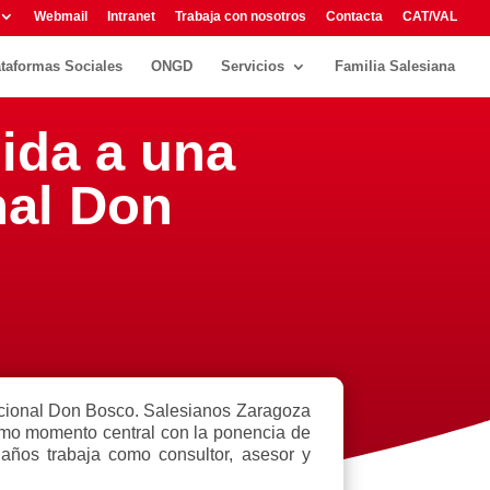
Webmail
Intranet
Trabaja con nosotros
Contacta
CAT/VAL
ataformas Sociales
ONGD
Servicios
Familia Salesiana
lida a una
nal Don
Nacional Don Bosco. Salesianos Zaragoza
omo momento central con la ponencia de
años trabaja como consultor, asesor y