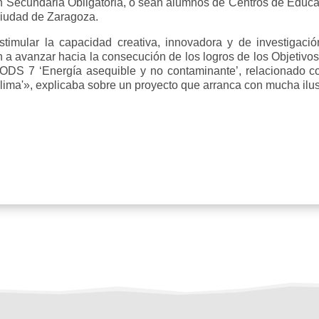
n Secundaria Obligatoria, o sean alumnos de Centros de Educac
 ciudad de Zaragoza.
estimular la capacidad creativa, innovadora y de investigaci
an a avanzar hacia la consecución de los logros de los Objetiv
el ODS 7 ‘Energía asequible y no contaminante’, relacionado
lima'», explicaba sobre un proyecto que arranca con mucha ilus
noce más sobre la 35 edición del Premio Don Bo