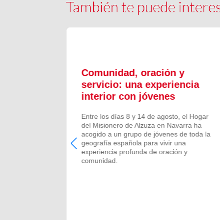
También te puede intere
ón y
Comunidad, oración y
en el
servicio: una experiencia
interior con jóvenes
 Campano,
Entre los días 8 y 14 de agosto, el Hogar
e Bruis y
del Misionero de Alzuza en Navarra ha
 la
acogido a un grupo de jóvenes de toda la
frecida por
geografía española para vivir una
 verano de
experiencia profunda de oración y
comunidad.