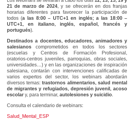
Los webinars se llevarán a cabo los días
12, 13, 15, 19 y
21 de marzo de 2024
, y se ofrecerán en dos franjas
horarias diferentes para favorecer la participación de
todos (
a las 8:00 – UTC+1 en inglés; a las 18:00 –
UTC+1, en italiano, inglés, español, francés y
portugués
).
Destinados a docentes, educadores, animadores y
salesianos
comprometidos en todos los sectores
(escuelas y Centros de Formación Profesional,
oratorios-centros juveniles, parroquias, obras sociales,
universidades…) y en las organizaciones de inspiración
salesiana, contarán con intervenciones calificadas de
varios expertos del sector, los webinars abordarán
diversos temas:
trastornos alimentarios, salud mental
de migrantes y refugiados, depresión juvenil, acoso
escolar
y, para terminar,
autolesiones y suicidio
.
Consulta el calendario de webinars:
Salud_Mental_ESP