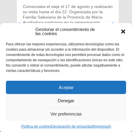
Comenzaba el viaje el 17 de agosto y realizarán
su visita hasta el día 22. Organizada por la
Familia Salesiana de la Provincia de María
Auxiliadora participan en la peregrinación
Salesianos Cooperadores de otras provincias de
Gestionar el consentimiento de
la Región Ibérica.
las cookies
Para ofrecer las mejores experiencias, utilizamos tecnologías como las
cookies para almacenar y/o acceder a la información del dispositivo. El
consentimiento de estas tecnologías nos permitirá procesar datos como el
comportamiento de navegación o las identificaciones únicas en este sitio.
No consentir o retirar el consentimiento, puede afectar negativamente a
ciertas características y funciones.
Aceptar
Denegar
Ver preferencias
Política de cookies
Privacidad
|
Aviso legal
Declaración de privacidad
|
Política de cookies
Impressum