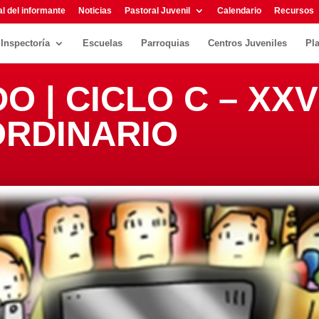
l del informante
Noticias
Pastoral Juvenil
Calendario
Recursos
Inspectoría
Escuelas
Parroquias
Centros Juveniles
Pl
DO | CICLO C – XX
ORDINARIO