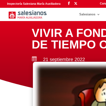
Cana
Inspectoría Salesiana María Auxiliadora
Salesianos
VIVIR A FON
DE TIEMPO 

21 septiembre 2022