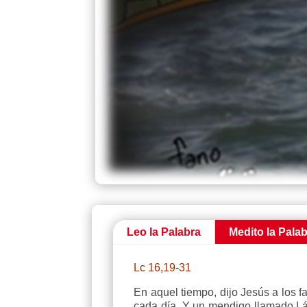
Leo la Palabra
Medito la Pala
Lc 16,19-31
En aquel tiempo, dijo Jesús a los 
cada día. Y un mendigo llamado Láz