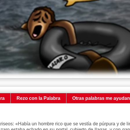
bra
Rezo con la Palabra
Otras palabras me ayuda
fariseos: «Había un hombre rico que se vestía de púrpura y de
aro estaba echado en su portal, cubierto de llagas, y con gan