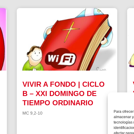
VIVIR A FONDO | CICLO
B – XXI DOMINGO DE
TIEMPO ORDINARIO
Para ofrecer
MC 9,2-10
almacenar y/
tecnologías
identificaci
afectar nega