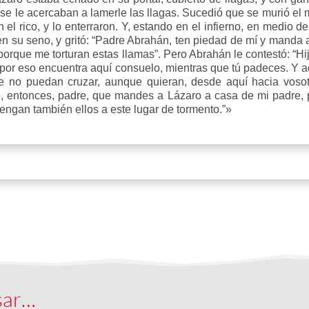
 se le acercaban a lamerle las llagas. Sucedió que se murió el 
l rico, y lo enterraron. Y, estando en el infierno, en medio de
 en su seno, y gritó: “Padre Abrahán, ten piedad de mí y manda
porque me torturan estas llamas”. Pero Abrahán le contestó: “Hij
: por eso encuentra aquí consuelo, mientras que tú padeces. Y 
 no puedan cruzar, aunque quieran, desde aquí hacia vosot
uego, entonces, padre, que mandes a Lázaro a casa de mi padre
vengan también ellos a este lugar de tormento.”»
sar…