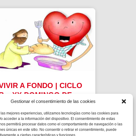
VIVIR A FONDO | CICLO
B – XX DOMINGO DE
Gestionar el consentimiento de las cookies
TIEMPO ORDINARIO
 las mejores experiencias, utilizamos tecnologías como las cookies para
MC 9,2-10
o acceder a la información del dispositivo. El consentimiento de estas
 nos permitirá procesar datos como el comportamiento de navegación o las
ones únicas en este sitio. No consentir o retirar el consentimiento, puede
tivamente a ciertas características y funciones.