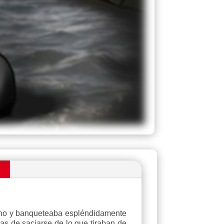
n
 lino y banqueteaba espléndidamente
as de saciarse de lo que tiraban de