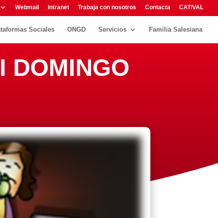
Webmail
Intranet
Trabaja con nosotros
Contacta
CAT/VAL
ataformas Sociales
ONGD
Servicios
Familia Salesiana
VI DOMINGO