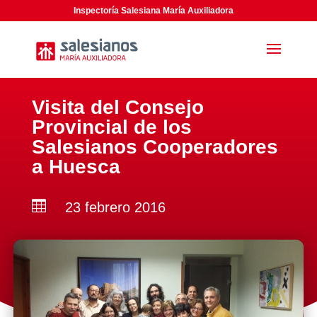
Inspectoría Salesiana María Auxiliadora
Visita del Consejo
Provincial de los
Salesianos Cooperadores
a Huesca

23 febrero 2016