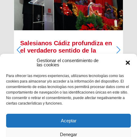
Salesianos Cádiz profundiza en
el verdadero sentido de la
Navidad
Gestionar el consentimiento de
las cookies
Francisco José Pérez Camacho, delegado de
Pastoral Juvenil de la Inspectoría Salesiana
Para ofrecer las mejores experiencias, utilizamos tecnologías como las
María Auxiliadora, regaló unprofundo pregón de
cookies para almacenar y/o acceder a la información del dispositivo. El
Navidad cargado de religiosidad, de sentimiento y
consentimiento de estas tecnologías nos permitirá procesar datos como el
de valores cristianos en la casa salesiana...
comportamiento de navegación o las identificaciones únicas en este sitio.
No consentir o retirar el consentimiento, puede afectar negativamente a
ciertas características y funciones.
Aceptar
Denegar