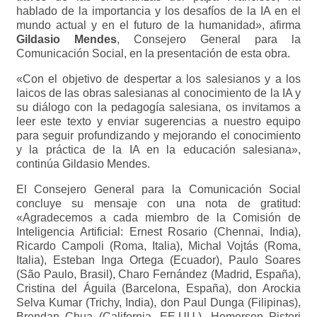
hablado de la importancia y los desafíos de la IA en el
mundo actual y en el futuro de la humanidad», afirma
Gildasio Mendes
, Consejero General para la
Comunicación Social, en la presentación de esta obra.
«Con el objetivo de despertar a los salesianos y a los
laicos de las obras salesianas al conocimiento de la IA y
su diálogo con la pedagogía salesiana, os invitamos a
leer este texto y enviar sugerencias a nuestro equipo
para seguir profundizando y mejorando el conocimiento
y la práctica de la IA en la educación salesiana»,
continúa Gildasio Mendes.
El Consejero General para la Comunicación Social
concluye su mensaje con una nota de gratitud:
«Agradecemos a cada miembro de la Comisión de
Inteligencia Artificial: Ernest Rosario (Chennai, India),
Ricardo Campoli (Roma, Italia), Michal Vojtás (Roma,
Italia), Esteban Inga Ortega (Ecuador), Paulo Soares
(São Paulo, Brasil), Charo Fernández (Madrid, España),
Cristina del Águila (Barcelona, España), don Arockia
Selva Kumar (Trichy, India), don Paul Dunga (Filipinas),
Brendan Chua (California, EE.UU.), Hemerson Pistori