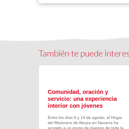
También te puede intere
ón y
Comunidad, oración y
en el
servicio: una experiencia
interior con jóvenes
 Campano,
Entre los días 8 y 14 de agosto, el Hogar
e Bruis y
del Misionero de Alzuza en Navarra ha
 la
acogido a un grupo de jóvenes de toda la