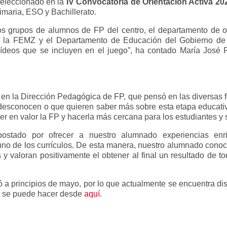
seleccionado en la
IV Convocatoria de Orientación Activa 2
rimaria, ESO y Bachillerato.
os grupos de alumnos de FP del centro, el departamento de ori
 la FEMZ y el Departamento de Educación del Gobierno de
 vídeos que se incluyen en el juego”, ha contado María José
a en la Dirección Pedagógica de FP, que pensó en las diversas 
 desconocen o que quieren saber más sobre esta etapa educativa
ner en valor la FP y hacerla más cercana para los estudiantes y 
ostado por ofrecer a nuestro alumnado experiencias enri
no de los currículos. De esta manera, nuestro alumnado conoce 
 y valoran positivamente el obtener al final un resultado de to
zó a principios de mayo, por lo que actualmente se encuentra di
o, se puede hacer desde
aquí
.