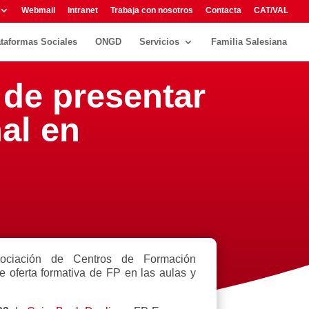
Webmail
Intranet
Trabaja con nosotros
Contacta
CAT/VAL
ataformas Sociales
ONGD
Servicios
Familia Salesiana
 de presentar
al en
ociación de Centros de Formación
te oferta formativa de FP en las aulas y