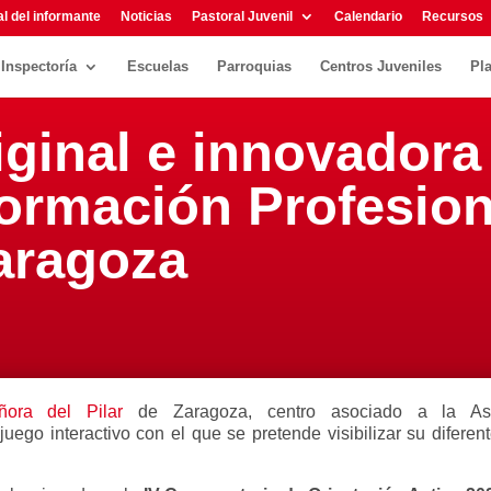
l del informante
Noticias
Pastoral Juvenil
Calendario
Recursos
Inspectoría
Escuelas
Parroquias
Centros Juveniles
Pl
ginal e innovadora
Formación Profesion
aragoza
ora del Pilar
de Zaragoza, centro asociado a la As
juego interactivo con el que se pretende visibilizar su diferen