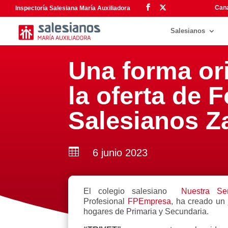
Cana
Inspectoría Salesiana María Auxiliadora
Salesianos
Una forma ori
la oferta de 
Salesianos Z

6 junio 2023
El colegio salesiano
Nuestra Señ
Profesional
FPEmpresa
, ha creado un 
hogares de Primaria y Secundaria.