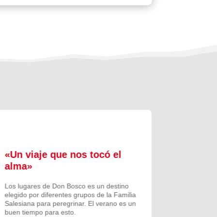
«Un viaje que nos tocó el
Formac
alma»
experi
comuni
Los lugares de Don Bosco es un destino
elegido por diferentes grupos de la Familia
Prenovicio
Salesiana para peregrinar. El verano es un
un curso de
buen tiempo para esto.
Noviciado.