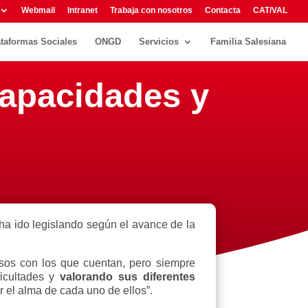
Webmail
Intranet
Trabaja con nosotros
Contacta
CAT/VAL
ataformas Sociales
ONGD
Servicios
Familia Salesiana
capacidades y
ha ido legislando según el avance de la
rsos con los que cuentan, pero siempre
icultades y
valorando sus diferentes
el alma de cada uno de ellos”.