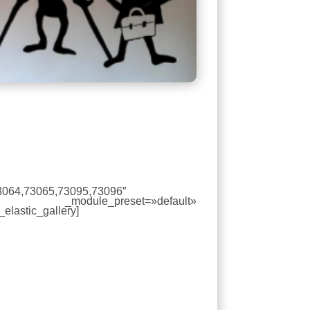
3064,73065,73095,73096″
4.9″ _module_preset=»default»
_elastic_gallery]