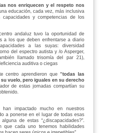
ias nos enriquecen y el respeto nos
una educación, cada vez, más inclusiva
as capacidades y competencias de los
entro andaluz tuvo la oportunidad de
os a los que deben enfrentarse a diario
apacidades a las suyas: diversidad
orno del espectro autista y /o Asperger,
bién llamado trisomía del par 21),
ficiencia auditiva o ciegas
te centro aprendieron que
“todas las
 su vuelo, pero iguales en su derecho
zador de estas jornadas compartían su
obtenido.
as han impactado mucho en nuestros
o a ponerse en el lugar de todas esas
 alguna de estas “¿discapacidades?”.
en que cada uno tenemos habilidades
nos hacen seres únicos e irrepetibles”.