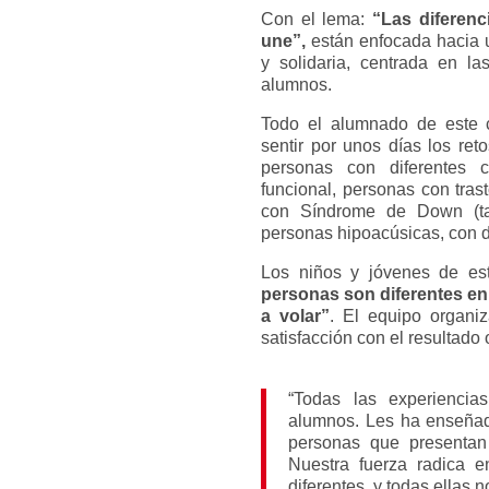
Con el lema:
“Las diferenc
une”,
están enfocada hacia 
y solidaria, centrada en l
alumnos.
Todo el alumnado de este c
sentir por unos días los ret
personas con diferentes c
funcional, personas con trast
con Síndrome de Down (tam
personas hipoacúsicas, con de
Los niños y jóvenes de es
personas son diferentes en
a volar”
. El equipo organi
satisfacción con el resultado 
“Todas las experienci
alumnos. Les ha enseñad
personas que presentan
Nuestra fuerza radica 
diferentes, y todas ellas 