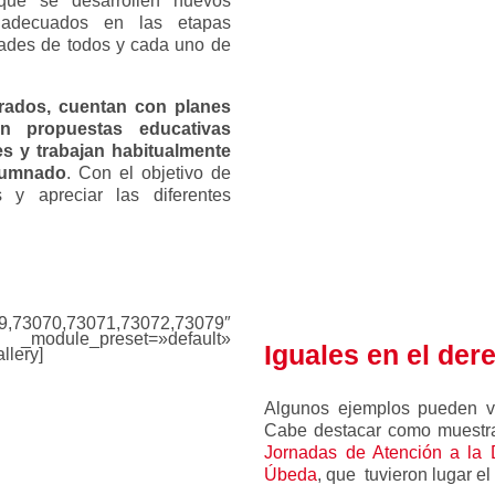
ue se desarrollen nuevos
 y adecuados en las etapas
dades de todos y cada uno de
arados, cuentan con planes
n propuestas educativas
s y trabajan habitualmente
alumnado
. Con el objetivo de
s y apreciar las diferentes
069,73070,73071,73072,73079″
odule_preset=»default»
Iguales en el der
llery]
Algunos ejemplos pueden ve
Cabe destacar como muestra 
Jornadas de Atención a la 
Úbeda
, que tuvieron lugar e