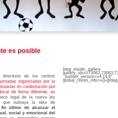
te es posible
[deg_elastic_gallery
gallery_ids=»73062,73063,7
directivos de los centros
_builder_version=»4.1
global_colors_info=»{}»][/deg
jornadas organizadas por la
lesianas en colaboración por
ucar de forma diferente, es
rco legal de la nueva ley
 que subraya la idea de
 fin último de alcanzar el
ual, social y emocional del