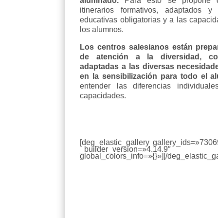
alumnado.
Para esto se propone q
itinerarios formativos, adaptados
educativas obligatorias y a las capaci
los alumnos.
Los centros salesianos están prep
de atención a la diversidad, co
adaptadas a las diversas necesidade
en la sensibilización para todo el 
entender las diferencias individuale
capacidades.
[deg_elastic_gallery gallery_ids=»73
_builder_version=»4.14.9″ _m
global_colors_info=»{}»][/deg_elastic_ga