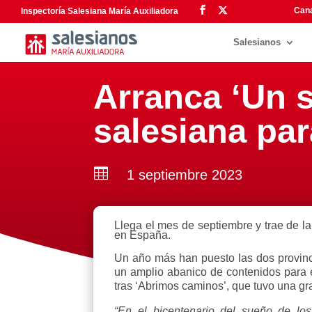
Cana
Inspectoría Salesiana María Auxiliadora
Salesianos
Arranca ‘Un s
salesiana par

1 septiembre 2023
Llega el mes de septiembre y trae de l
en España.
Un año más han puesto las dos provincia
un amplio abanico de contenidos para 
tras ‘Abrimos caminos’, que tuvo una gr
“En el bicentenario del sueño de lo