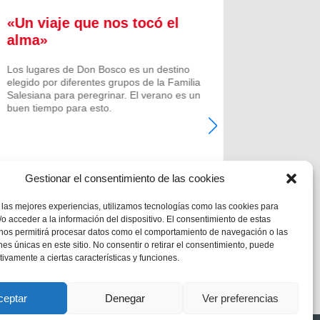
«Un viaje que nos tocó el
Formac
alma»
experi
comuni
Los lugares de Don Bosco es un destino
elegido por diferentes grupos de la Familia
Prenovicio
Salesiana para peregrinar. El verano es un
un curso de
buen tiempo para esto.
Noviciado.
Gestionar el consentimiento de las cookies
 las mejores experiencias, utilizamos tecnologías como las cookies para
o acceder a la información del dispositivo. El consentimiento de estas
 nos permitirá procesar datos como el comportamiento de navegación o las
ones únicas en este sitio. No consentir o retirar el consentimiento, puede
tivamente a ciertas características y funciones.
ceptar
Denegar
Ver preferencias