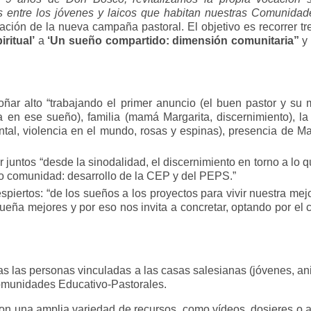
 entre los jóvenes y laicos que habitan nuestras Comunidade
ción de la nueva campaña pastoral. El objetivo es recorrer t
ritual’
a
‘Un sueño compartido: dimensión comunitaria”
y 
s
Soñar alto “trabajando el primer anuncio (el buen pastor y s
 en ese sueño), familia (mamá Margarita, discernimiento), la
ental, violencia en el mundo, rosas y espinas), presencia de Ma
juntos “desde la sinodalidad, el discernimiento en torno a lo
mo comunidad: desarrollo de la CEP y del PEPS.”
spiertos: “de los sueños a los proyectos para vivir nuestra me
eña mejores y por eso nos invita a concretar, optando por el 
as las personas vinculadas a las casas salesianas (jóvenes, an
 Comunidades Educativo-Pastorales.
n una amplia variedad de recursos, como vídeos, dosieres o act