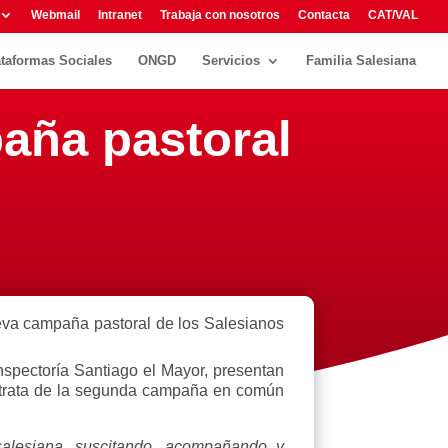
Webmail
Intranet
Trabaja con nosotros
Contacta
CAT/VAL
ataformas Sociales
ONGD
Servicios
Familia Salesiana
paña pastoral
ueva campaña pastoral de los Salesianos
Inspectoría Santiago el Mayor, presentan
 trata de la segunda campaña en común
salesiana, suscitando, acompañando y