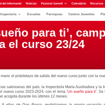
l del informante
Noticias
Pastoral Juvenil
Calendario
Recursos
Inspectoría
Escuelas
Parroquias
Centros Juveniles
Pl
ueño para ti’, cam
a el curso 23/24
a mano el pistoletazo de salida del nuevo curso junto con la n
s salesianas del país, la Inspectoría María Auxiliadora y la 
el nuevo curso 2023-2024, con el lema
‘Un sueño para ti’
. Se
an acogida durante los últimos 12 meses.
s 9 años de Don Bosco, revitalizamos la propia vocación 