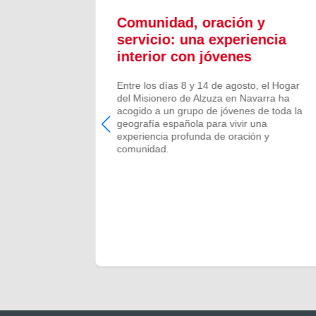
ón y
Comunidad, oración y
en el
servicio: una experiencia
interior con jóvenes
 Campano,
Entre los días 8 y 14 de agosto, el Hogar
e Bruis y
del Misionero de Alzuza en Navarra ha
 la
acogido a un grupo de jóvenes de toda la
frecida por
geografía española para vivir una
 verano de
experiencia profunda de oración y
comunidad.