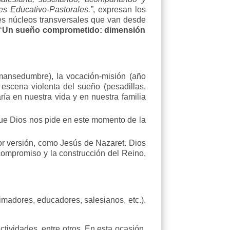
s Educativo-Pastorales.”
, expresan los
res núcleos transversales que van desde
‘
Un sueño comprometido: dimensión
u mansedumbre), la vocación-misión (año
 escena violenta del sueño (pesadillas,
ría en nuestra vida y en nuestra familia
 que Dios nos pide en este momento de la
jor versión, como Jesús de Nazaret. Dios
compromiso y la construcción del Reino,
imadores, educadores, salesianos, etc.).
ividades, entre otros. En esta ocasión,