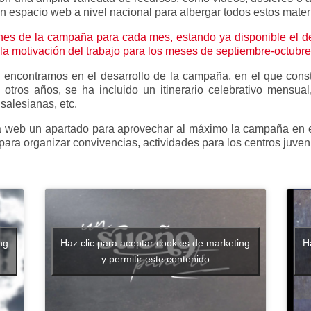
 espacio web a nivel nacional para albergar todos estos mater
ones de la campaña para cada mes, estando ya disponible el de
 la motivación del trabajo para los meses de septiembre-octubre
o encontramos en el desarrollo de la campaña, en el que cons
otros años, se ha incluido un itinerario celebrativo mensual,
salesianas, etc.
web un apartado para aprovechar al máximo la campaña en el au
ra organizar convivencias, actividades para los centros juvenil
ng
Haz clic para aceptar cookies de marketing
H
y permitir este contenido