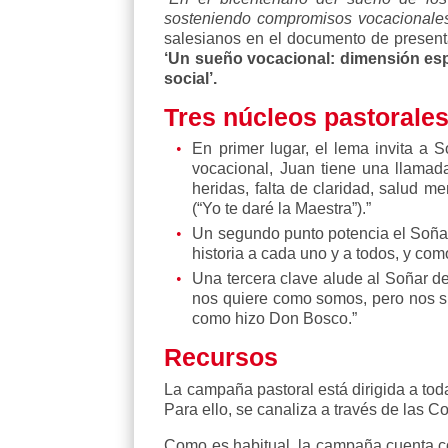
sosteniendo compromisos vocacionales
salesianos en el documento de presenta
‘Un sueño vocacional: dimensión espi
social’.
Tres núcleos pastorale
En primer lugar, el lema invita a 
vocacional, Juan tiene una llamada
heridas, falta de claridad, salud m
(“Yo te daré la Maestra”).”
Un segundo punto potencia el Soñar 
historia a cada uno y a todos, y co
Una tercera clave alude al Soñar de
nos quiere como somos, pero nos su
como hizo Don Bosco.”
Recursos
La campaña pastoral está dirigida a tod
Para ello, se canaliza a través de las
Como es habitual, la campaña cuenta co