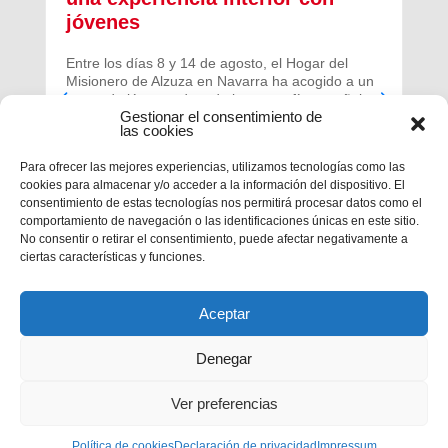
jóvenes
Entre los días 8 y 14 de agosto, el Hogar del
Misionero de Alzuza en Navarra ha acogido a un
grupo de jóvenes de toda la geografía española
Gestionar el consentimiento de
para vivir una experiencia profunda de oración y
las cookies
comunidad.
Para ofrecer las mejores experiencias, utilizamos tecnologías como las
cookies para almacenar y/o acceder a la información del dispositivo. El
consentimiento de estas tecnologías nos permitirá procesar datos como el
comportamiento de navegación o las identificaciones únicas en este sitio.
No consentir o retirar el consentimiento, puede afectar negativamente a
ciertas características y funciones.
Aceptar
Denegar
Ver preferencias
Política de cookies
Privacidad
|
Aviso legal
Declaración de privacidad
|
Política de cookies
Impressum