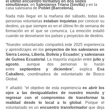
el
último encuentro formativo en dos sedes
simultáneas:
en
Salesianos Triana (Sevilla)
y en la
casa salesiana de
Poblet (Barcelona).
Nada más llegar en la mañana del sábado, todas las
personas voluntarias
estaban inquietas
por conocer su
destino, ya que siempre es en el último fin de semana de
formación en el que se comunica. La emoción estalló
cuando se desvelaron los países y proyectos de destino.
“Nuestro voluntariado compartirá este 2025 experiencia
y aprendizajes en los
proyectos de los
salesianos en
Sierra Leona, Liberia, Bolivia y Ecuador; y salesianas
de Guinea Ecuatorial
. La mayoría viajarán entre
julio y
agosto
, aunque dos personas lo harán
entre
septiembre y diciembre
”, explica
Eva
Caballero,
coordinadora de voluntariado de Bosco
Global.
Y añadió: “el objetivo de esta experiencia
es abrir los
ojos a las desigualdades de nuestro mundo y
regresar con el compromiso de transformar la
realidad desde lo local a lo global
. Porque el
voluntariado es un
encuentro transformador
que deja