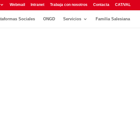
Webmail
Intranet
Trabaja con nosotros
Contacta
CAT/VAL
ataformas Sociales
ONGD
Servicios
Familia Salesiana