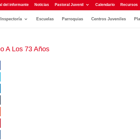
l del informante
Noticias
Pastoral Juvenil
Calendario
Recursos
Inspectoría
Escuelas
Parroquias
Centros Juveniles
Pl
o A Los 73 Años