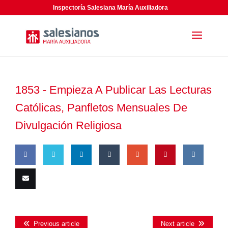
Inspectoría Salesiana María Auxiliadora
1853 -
Empieza A Publicar Las Lecturas
Católicas, Panfletos Mensuales De
Divulgación Religiosa
Share
Share
Share
Share
Share
Pin
Share
on
on
on
on
on
this
on VK
Email
Facebook
Twitter
LinkedIn
Tumblr
Google
this
Previous article
Next article