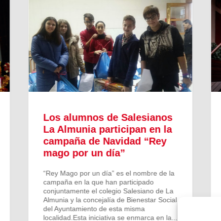
Los alumnos de Salesianos
La Almunia participan en la
campaña de Navidad “Rey
mago por un día”
“Rey Mago por un día” es el nombre de la
campaña en la que han participado
conjuntamente el colegio Salesiano de La
Almunia y la concejalía de Bienestar Social
del Ayuntamiento de esta misma
localidad.Esta iniciativa se enmarca en la...