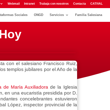
Webmail
Intranet
Trabaja con nosotros
Contacta
CAT/VAL
ataformas Sociales
ONGD
Servicios
Familia Salesiana
 Hoy
ta con el salesiano Francisco Ruiz,
os templos jubilares por el Año de la
 de María Auxiliadora
de la Iglesia
n, en una eucaristía presidida por D.
bundantes concelebrantes estuvieron
al López, inspector provincial de la