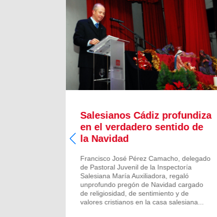
a
Salesianos Cádiz profundiza
a y
en el verdadero sentido de
la Navidad
mpañado
Francisco José Pérez Camacho, delegado
sejero
de Pastoral Juvenil de la Inspectoría
tros
Salesiana María Auxiliadora, regaló
a de los
unprofundo pregón de Navidad cargado
ez Artime
de religiosidad, de sentimiento y de
valores cristianos en la casa salesiana...