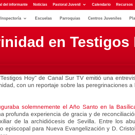
l del informante
Noticias
Pastoral Juvenil
Calendario
Recursos
Inspectoría
Escuelas
Parroquias
Centros Juveniles
Pl
rinidad en Testigos
“Testigos Hoy” de Canal Sur TV emitió una entrevis
nidad, con un reportaje sobre las peregrinaciones a l
uguraba solemnemente el Año Santo en la Basílica
a profunda experiencia de gracia y de reconciliació
liar de la archidiócesis de Sevilla. Entre los a
io episcopal para Nueva Evangelización y D. Cristob