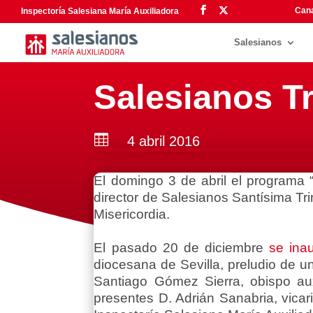
Cana
Inspectoría Salesiana María Auxiliadora
Salesianos
Salesianos T

4 abril 2016
El domingo 3 de abril el programa 
director de Salesianos Santísima Tri
Misericordia.
El pasado 20 de diciembre
se ina
diocesana de Sevilla, preludio de un
Santiago Gómez Sierra, obispo auxi
presentes D. Adrián Sanabria, vicar