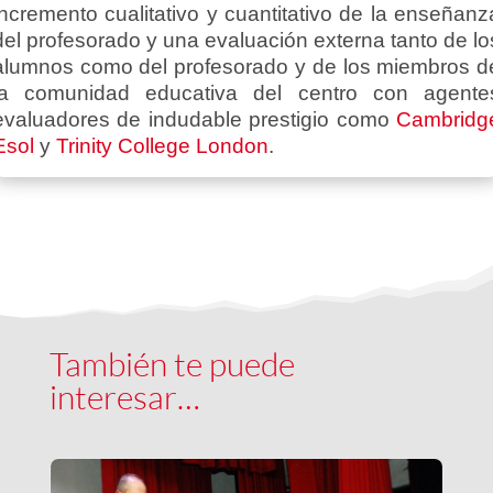
incremento cualitativo y cuantitativo de la enseñanz
del profesorado y una evaluación externa tanto de lo
alumnos como del profesorado y de los miembros d
la comunidad educativa del centro con agente
evaluadores de indudable prestigio como
Cambridg
Esol
y
Trinity College London
.
También te puede
interesar…