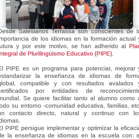
Desde Salesianos Terrassa son conscientes de l
importancia de los idiomas en la formación actual 
futura y por este motivo, se han adherido al
Pla
Integral de Plurilingüismo Educativo (PIPE)
.
El PIPE es un programa para potenciar, mejorar 
estandarizar la enseñanza de idiomas de form
global, compatible y con resultados avalados 
certificados por entidades de reconocimient
mundial. Se quiere facilitar tanto al alumno como 
todo su entorno -comunidad educativa, familias, etc
un contacto directo, natural y continuo con lo
idiomas.
El PIPE persigue implementar y optimizar la eficaci
de la enseñanza de idiomas en la escuela con: e