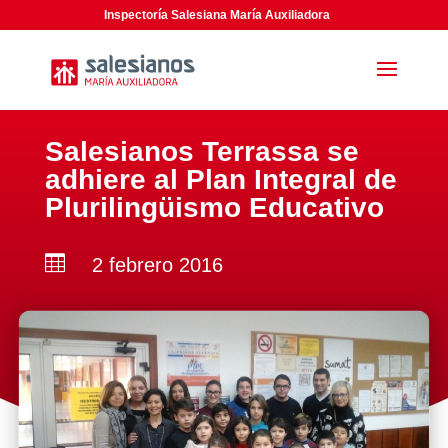
Inspectoría Salesiana María Auxiliadora
Salesianos Terrassa se
adhiere al Plan Integral de
Plurilingüismo Educativo

2 febrero 2016