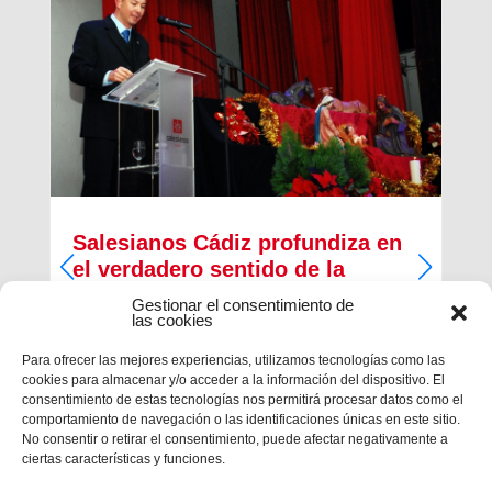
Salesianos Cádiz profundiza en
el verdadero sentido de la
Navidad
Gestionar el consentimiento de
las cookies
Francisco José Pérez Camacho, delegado de
Pastoral Juvenil de la Inspectoría Salesiana
Para ofrecer las mejores experiencias, utilizamos tecnologías como las
María Auxiliadora, regaló unprofundo pregón de
cookies para almacenar y/o acceder a la información del dispositivo. El
Navidad cargado de religiosidad, de sentimiento y
consentimiento de estas tecnologías nos permitirá procesar datos como el
de valores cristianos en la casa salesiana...
comportamiento de navegación o las identificaciones únicas en este sitio.
No consentir o retirar el consentimiento, puede afectar negativamente a
ciertas características y funciones.