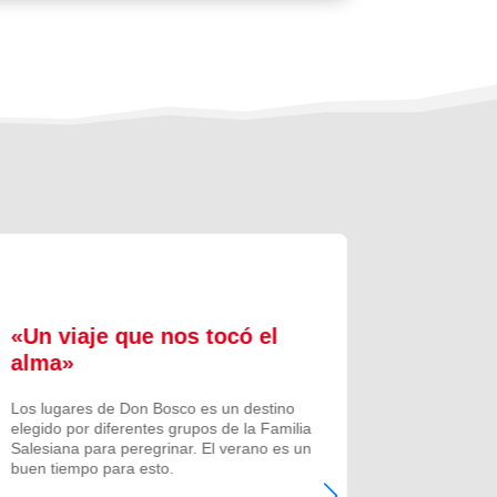
«Un viaje que nos tocó el
Formac
alma»
experi
comuni
Los lugares de Don Bosco es un destino
elegido por diferentes grupos de la Familia
Prenovicio
Salesiana para peregrinar. El verano es un
un curso de
buen tiempo para esto.
Noviciado.