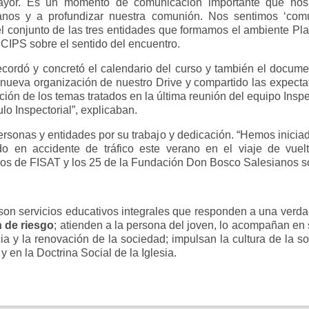
Mayor. Es un momento de comunicación importante que no
anos y a profundizar nuestra comunión. Nos sentimos ‘comu
el conjunto de las tres entidades que formamos el ambiente Pl
 CIPS sobre el sentido del encuentro.
recordó y concretó el calendario del curso y también el docume
nueva organización de nuestro Drive y compartido las expectat
ión de los temas tratados en la última reunión del equipo Inspec
lo Inspectorial”, explicaban.
sonas y entidades por su trabajo y dedicación. “Hemos iniciad
do en accidente de tráfico este verano en el viaje de vue
os de FISAT y los 25 de la Fundación Don Bosco Salesianos soc
son servicios educativos integrales que responden a una verd
n de riesgo
; atienden a la persona del joven, lo acompañan en
a y la renovación de la sociedad; impulsan la cultura de la s
 en la Doctrina Social de la Iglesia.