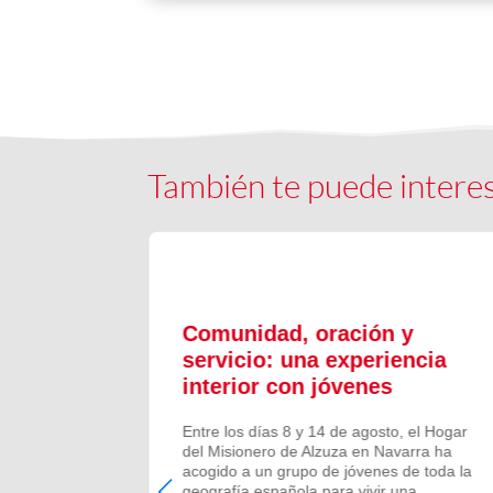
También te puede intere
ón y
Comunidad, oración y
en el
servicio: una experiencia
interior con jóvenes
 Campano,
Entre los días 8 y 14 de agosto, el Hogar
e Bruis y
del Misionero de Alzuza en Navarra ha
 la
acogido a un grupo de jóvenes de toda la
frecida por
geografía española para vivir una