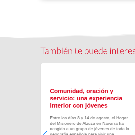
También te puede intere
ón y
Comunidad, oración y
en el
servicio: una experiencia
interior con jóvenes
 Campano,
Entre los días 8 y 14 de agosto, el Hogar
e Bruis y
del Misionero de Alzuza en Navarra ha
 la
acogido a un grupo de jóvenes de toda la
frecida por
geografía española para vivir una