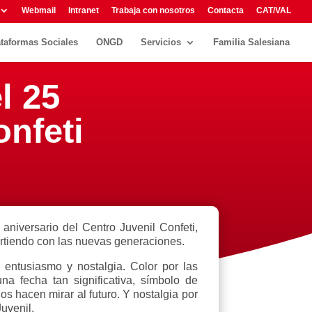
Webmail
Intranet
Trabaja con nosotros
Contacta
CAT/VAL
ataformas Sociales
ONGD
Servicios
Familia Salesiana
l 25
onfeti
niversario del Centro Juvenil Confeti,
artiendo con las nuevas generaciones.
 entusiasmo y nostalgia. Color por las
a fecha tan significativa, símbolo de
s hacen mirar al futuro. Y nostalgia por
uvenil.