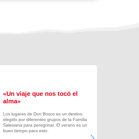
«Un viaje que nos tocó el
Formac
alma»
experi
comuni
Los lugares de Don Bosco es un destino
elegido por diferentes grupos de la Familia
Prenovicio
Salesiana para peregrinar. El verano es un
un curso de
buen tiempo para esto.
Noviciado.