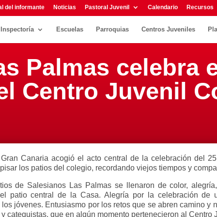
l del informante
Noticias
Pastoral Juvenil
Calendario
Recursos
Inspectoría
Escuelas
Parroquias
Centros Juveniles
Pl
as Palmas celebra e
el Centro Juvenil C
an Canaria acogió el acto central de la celebración del 25 a
pisar los patios del colegio, recordando viejos tiempos y comp
ios de Salesianos Las Palmas se llenaron de color, alegría,
 patio central de la Casa. Alegría por la celebración de un
 los jóvenes. Entusiasmo por los retos que se abren camino y no
 y catequistas, que en algún momento pertenecieron al Centro J