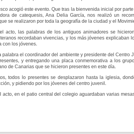
co acogió este evento. Que tras la bienvenida inicial por parte
dora de catequesis, Ana Delia García, nos realizó un recorr
 que se realizaron por toda la geografía de la ciudad y el Movim
el acto, las palabras de los antiguos animadores se hiciero
eranos recordaban vivencias, y los más jóvenes explicaban los 
a con los jóvenes.
la palabra el coordinador del ambiente y presidente del Centro J
 presentes, y entregando una placa conmemorativa a los grupos
ano de Canarias que se hicieron presentes en este día.
s, todos lo presentes se desplazaron hasta la iglesia, donde
ción, y pidiendo por los jóvenes del centro juvenil.
l acto, en el patio central del colegio aguardaban varias mesa