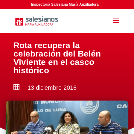
Inspectoría Salesiana María Auxiliadora
Rota recupera la
celebración del Belén
Viviente en el casco
histórico

13 diciembre 2016