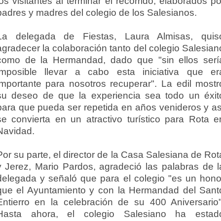
los visitantes al terminar el recorrido, elaborados po
padres y madres del colegio de los Salesianos.
La delegada de Fiestas, Laura Almisas, quis
agradecer la colaboración tanto del colegio Salesian
como de la Hermandad, dado que "sin ellos serí
imposible llevar a cabo esta iniciativa que er
importante para nosotros recuperar". La edil mostr
su deseo de que la experiencia sea todo un éxit
para que pueda ser repetida en años venideros y as
se convierta en un atractivo turístico para Rota e
Navidad.
Por su parte, el director de la Casa Salesiana de Rot
y Jerez, Mario Pardos, agradeció las palabras de l
delegada y señaló que para el colegio "es un hono
que el Ayuntamiento y con la Hermandad del Sant
Entierro en la celebración de su 400 Aniversario"
Hasta ahora, el colegio Salesiano ha estad