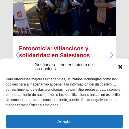
Fotonoticia: villancicos y
solidaridad en Salesianos
Linares
Gestionar el consentimiento de
las cookies
La casa salesiana de Linares ha vivido la Navidad
de una manera intensa con iniciativas variadas
Para ofrecer las mejores experiencias, utilizamos tecnologías como las
como compartir villancicos por las calles de la
cookies para almacenar y/o acceder a la información del dispositivo. El
ciudad y llevar a cabo actividades solidarias como
consentimiento de estas tecnologías nos permitirá procesar datos como el
la tradicional recogida de potitos del Centro
comportamiento de navegación o las identificaciones únicas en este sitio.
Juvenil o el reparto de la...
No consentir o retirar el consentimiento, puede afectar negativamente a
ciertas características y funciones.
Aceptar