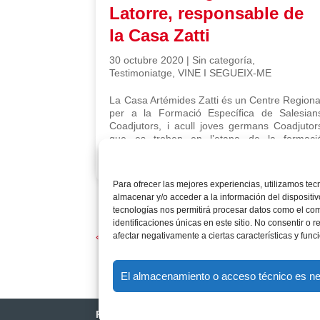
Latorre, responsable de
la Casa Zatti
30 octubre 2020
|
Sin categoría
,
Testimoniatge
,
VINE I SEGUEIX-ME
La Casa Artémides Zatti és un Centre Regiona
per a la Formació Específica de Salesian
Coadjutors, i acull joves germans Coadjutor
que es troben en l’etapa de la formaci
específica que marca la Ratio.
Para ofrecer las mejores experiencias, utilizamos te
almacenar y/o acceder a la información del dispositiv
tecnologías nos permitirá procesar datos como el co
identificaciones únicas en este sitio. No consentir o r
« Older Entries
afectar negativamente a ciertas características y func
El almacenamiento o acceso técnico es nece
Privacidad
|
Aviso legal
|
Política de cookies