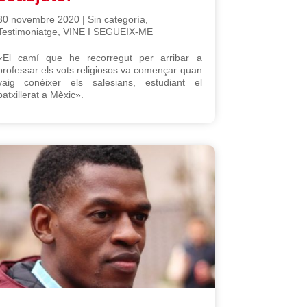
30 novembre 2020
|
Sin categoría
,
Testimoniatge
,
VINE I SEGUEIX-ME
«El camí que he recorregut per arribar a
professar els vots religiosos va començar quan
vaig conèixer els salesians, estudiant el
batxillerat a Mèxic».