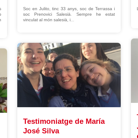
s
Soc en Julito, tinc 33 anys, soc de Terrassa i
b
soc Prenovici Salesià. Sempre he estat
m
vinculat al món salesià, i...
Testimoniatge de María
José Silva