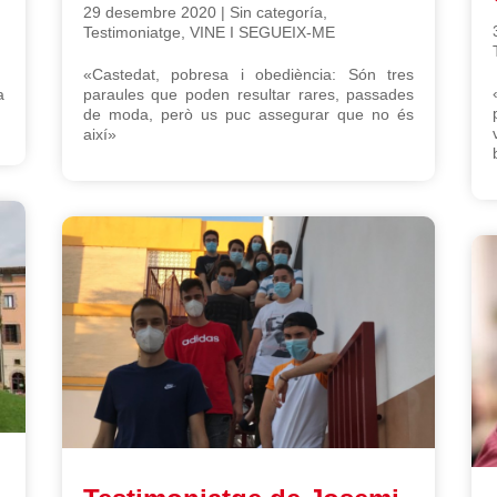
29 desembre 2020
|
Sin categoría
,
Testimoniatge
,
VINE I SEGUEIX-ME
«Castedat, pobresa i obediència: Són tres
a
paraules que poden resultar rares, passades
de moda, però us puc assegurar que no és
així»