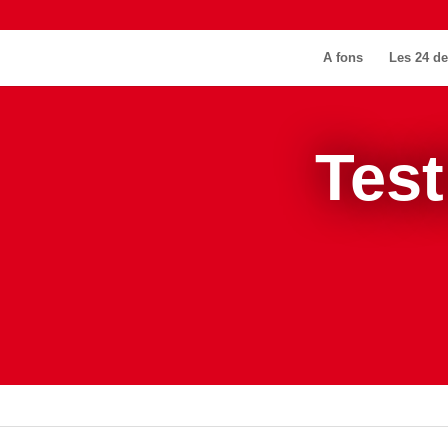
A fons
Les 24 de
Tes