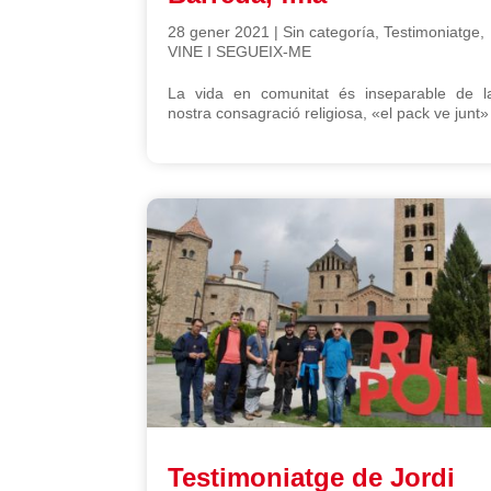
28 gener 2021
|
Sin categoría
,
Testimoniatge
,
VINE I SEGUEIX-ME
La vida en comunitat és inseparable de l
nostra consagració religiosa, «el pack ve junt»
Testimoniatge de Jordi