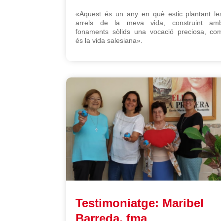
«Aquest és un any en què estic plantant le
arrels de la meva vida, construint am
fonaments sòlids una vocació preciosa, co
és la vida salesiana».
Testimoniatge: Maribel
Barreda, fma