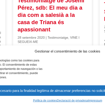
Testimoniatge de Josemi
Pérez, sdb: El meu dia a
dia com a salesià a la
casa de Triana és
apassionant
l
s
28 setembre 2020
|
Testimoniatge
,
VINE I
s
SEGUEIX-ME
ó
Començo el meu dia amb una dutxa, un cafè i
Gestionar el consentimiento de las cookies
tot seguit anant a la capella a posar la jornada
que comença en mans de...
cnologías como las cookies para
o. El consentimiento de estas
mportamiento de navegación o las
etirar el consentimiento, puede
iones.
sario para la finalidad legítima de almacenar preferencias no solici
Política de cookies
Declaració de privadesa
Impressum