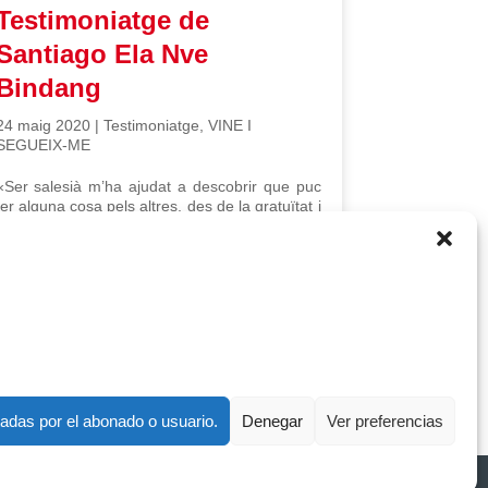
Testimoniatge de
Santiago Ela Nve
Bindang
24 maig 2020
|
Testimoniatge
,
VINE I
SEGUEIX-ME
«Ser salesià m’ha ajudat a descobrir que puc
fer alguna cosa pels altres, des de la gratuïtat i
generositat més simple».
tadas por el abonado o usuario.
Denegar
Ver preferencias