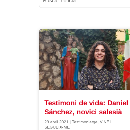
Testimoni de vida: Daniel
Sánchez, novici salesià
29 abril 2021
|
Testimoniatge
,
VINE I
SEGUEIX-ME