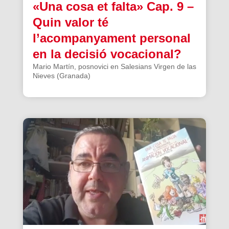
«Una cosa et falta» Cap. 9 –
Quin valor té
l’acompanyament personal
en la decisió vocacional?
Mario Martín, posnovici en Salesians Virgen de las
Nieves (Granada)