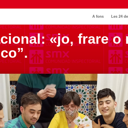
A fons
Les 24 de
cional: «jo, frare 
co”.