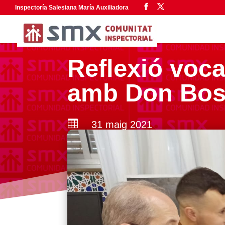
Inspectoría Salesiana María Auxiliadora
Reflexió voca
amb Don Bos

31 maig 2021