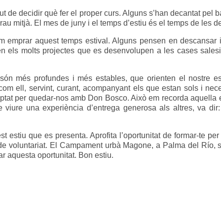
e decidir què fer el proper curs. Alguns s’han decantat pel batxi
 grau mitjà. El mes de juny i el temps d’estiu és el temps de les d
m emprar aquest temps estival. Alguns pensen en descansar i e
n els molts projectes que es desenvolupen a les cases salesia
.
són més profundes i més estables, que orienten el nostre est
 com ell, servint, curant, acompanyant els que estan sols i nece
optat per quedar-nos amb Don Bosco. Això em recorda aquella 
 viure una experiència d’entrega generosa als altres, va dir
t estiu que es presenta. Aprofita l’oportunitat de formar-te per 
de voluntariat. El Campament urbà Magone, a Palma del Río, se
r aquesta oportunitat. Bon estiu.