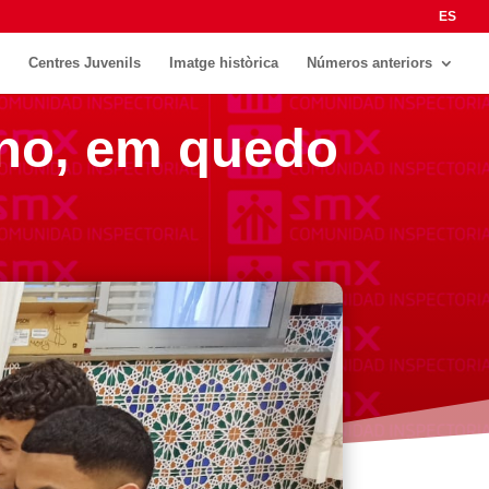
ES
Centres Juvenils
Imatge històrica
Números anteriors
o no, em quedo