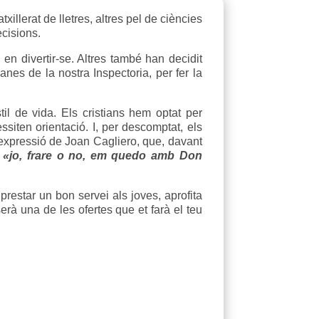
llerat de lletres, altres pel de ciències
ecisions.
n divertir-se. Altres també han decidit
nes de la nostra Inspectoria, per fer la
il de vida. Els cristians hem optat per
ssiten orientació. I, per descomptat, els
expressió de Joan Cagliero, que, davant
:
«jo, frare o no, em quedo amb Don
prestar un bon servei als joves, aprofita
rà una de les ofertes que et farà el teu